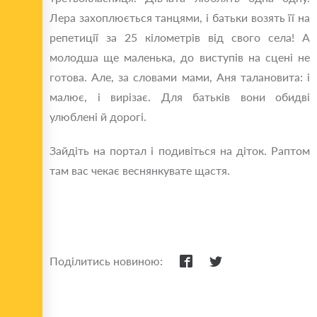
Лера захоплюється танцями, і батьки возять її на
репетиції за 25 кілометрів від свого села! А
молодша ще маленька, до виступів на сцені не
готова. Але, за словами мами, Аня талановита: і
малює, і вирізає. Для батьків вони обидві
улюблені й дорогі.
Зайдіть на портал і подивіться на діток. Раптом
там вас чекає веснянкувате щастя.
Поділитись новиною: