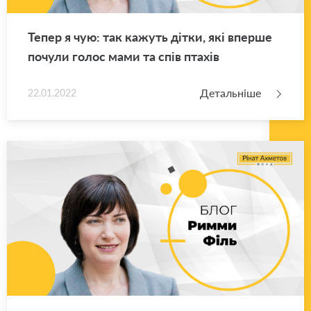
Тепер я чую: так ка­жуть дітки, які впер­ше
по­чу­ли голос мами та спів пта­хів
Детальніше
22.01.2022