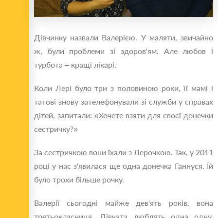
Дівчинку назвали Валерією. У маляти, звичайно
ж, були проблеми зі здоров'ям. Але любов і
турбота – кращі лікарі.
Коли Лері було три з половиною роки, її мамі і
татові знову зателефонували зі служби у справах
дітей, запитали: «Хочете взяти для своєї донечки
сестричку?»
За сестричкою вони їхали з Лерочкою. Так, у 2011
році у нас з'явилася ще одна донечка Ганнуся. Їй
було трохи більше рочку.
Валерії сьогодні майже дев'ять років, вона
третьокласниця. Дівчата люблять одна одну.