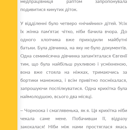
медпрацівниця раптом запропонувала
подивитися кинутих діток.
У відділенні було четверо «нічийних» дітей. Усіх
їх жінка пам'ятає чітко, ніби бачила вчора. До
одного хлопчика вже приходили майбутні
батьки. Була дівчинка, на яку не було документів.
Одна семимісячна дівчинка запам'яталася Євгенії
тим, що була найбільш рухливою і усміхненою,
вона вже стояла на ніжках, тримаючись за
бортики манежика, і всім привітно посміхалася,
запрошуючи поспілкуватися. Одна крихітка була
наймолодшою, всього два місяці.
– Чорноока і смаглявенька, як я. Ця крихітка ніби
чекала саме мене. Побачивши її, відразу
закохалася! Ніби між нами простяглася якась