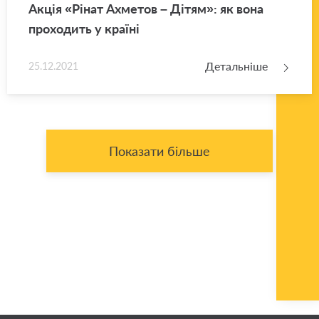
Акція «Рінат Ахме­тов – Дітям»: як вона
про­хо­дить у кра­ї­ні
Детальніше
25.12.2021
Показати більше