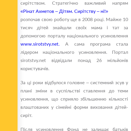
сирітством. Стратегічно важливий напрям
«Рінат Ахметов – Дітям. Сирітству – ні!»
розпочав свою роботу ще в 2008 році. Майже 10
тисяч дітей знайшли своїх мама і тат за
допомогою порталу національного усиновлення
www.sirotstvy.net.
А сама програма стала
лідером національного усиновлення. Портал
sirotstvy.net відвідали понад 26 мільйонів
користувачів.
За ці роки відбулося головне – системний зсув у
плані зміни в суспільстві ставлення до теми
усиновлення, що сприяло збільшенню кількості
влаштованих у сімейні форми виховання дітей-
сиріт.
Після усиновлення Фонд не залишає батьків