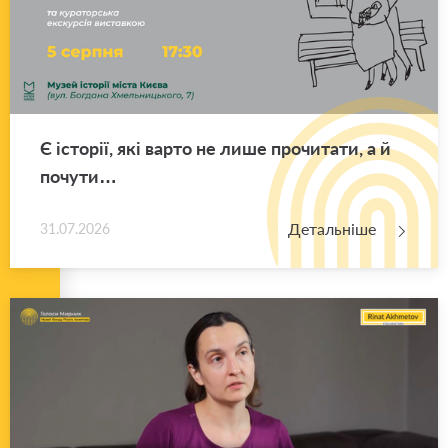
Є істо­рії, які варто не лише про­чи­та­ти, а й
по­чу­ти…
Детальніше
31.07.2026