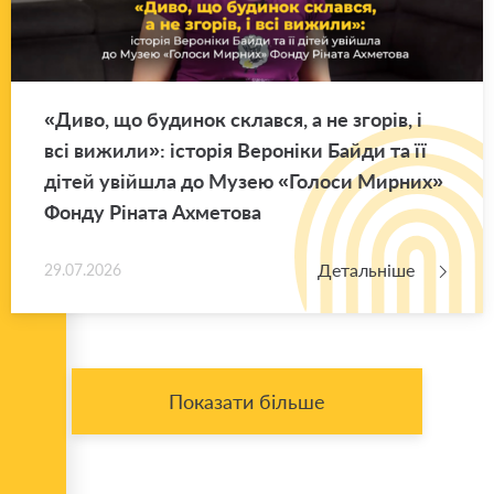
«Диво, що бу­ди­нок склав­ся, а не зго­рів, і
всі ви­жи­ли»: істо­рія Ве­ро­ні­ки Байди та її
дітей уві­йшла до Музею «Го­ло­си Мир­них»
Фонду Рі­на­та Ахме­то­ва
Детальніше
29.07.2026
Показати більше