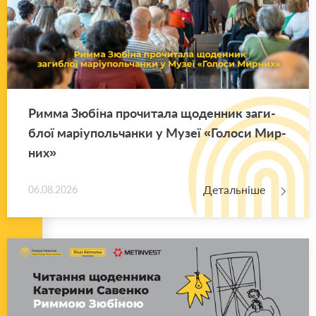
Римма Зю­бі­на про­чи­та­ла що­ден­ник за­ги­
блої ма­рі­у­поль­чан­ки у Музеї «Го­ло­си Мир­
них»
Детальніше
06.08.2026