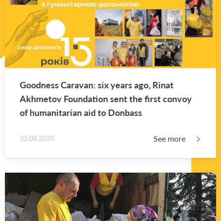
Good­ness Car­a­van: six years ago, Rinat
Akhme­tov Foun­da­tion sent the first con­voy
of hu­man­i­tar­ian aid to Don­bass
See more
22.08.2020