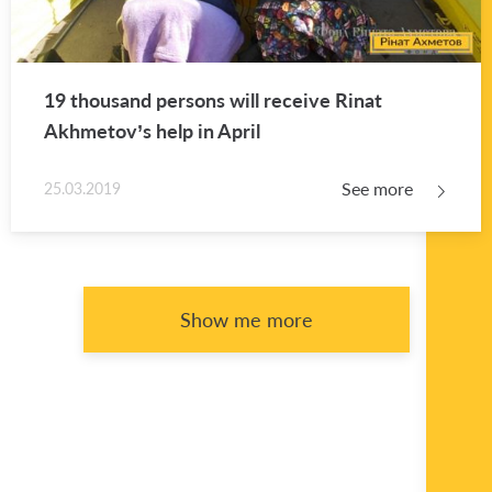
19 thou­sand per­sons will re­ceive Rinat
Akhme­tov’s help in April
See more
25.03.2019
Show me more