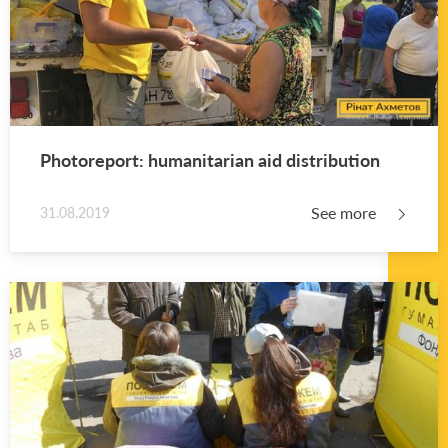
Pho­tore­port: hu­man­i­tar­ian aid dis­tri­b­u­tion
See more
31.08.2019