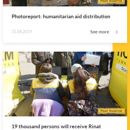
Pho­tore­port: hu­man­i­tar­ian aid dis­tri­b­u­tion
See more
31.08.2019
19 thou­sand per­sons will re­ceive Rinat