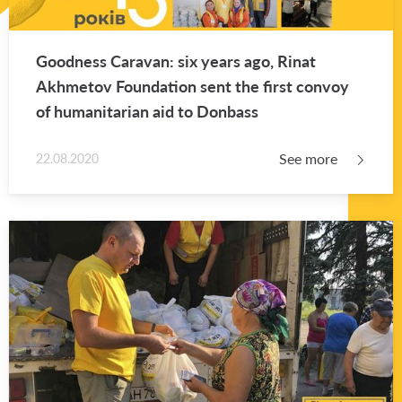
Good­ness Car­a­van: six years ago, Rinat
Akhme­tov Foun­da­tion sent the first con­voy
of hu­man­i­tar­ian aid to Don­bass
See more
22.08.2020