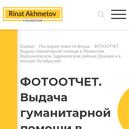
Главная
-
Последние новости Фонда
-
ФОТООТЧЕТ.
Выдача гуманитарной помощи в Ленинском,
Ворошиловском, Буденновском районах Донецка и в
поселке Октябрьский
ФОТООТЧЕТ.
Выдача
гуманитарной
помощи в