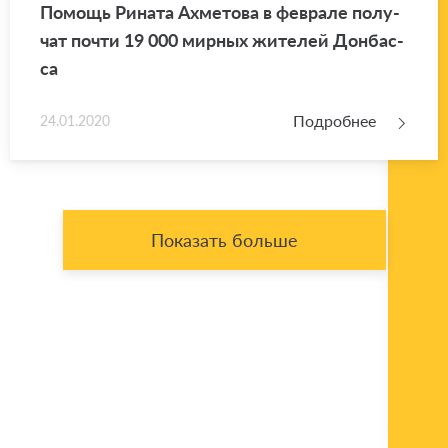
По­мощь Ри­на­та Ах­ме­то­ва в фев­ра­ле по­лу­
чат почти 19 000 мир­ных жи­те­лей Дон­бас­
са
Подробнее
24.01.2020
Показать больше