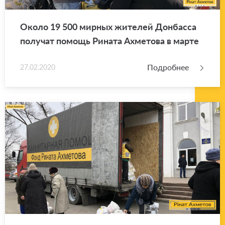
Около 19 500 мир­ных жи­те­лей Дон­бас­са
по­лу­чат по­мощь Ри­на­та Ах­ме­то­ва в марте
Подробнее
27.02.2020