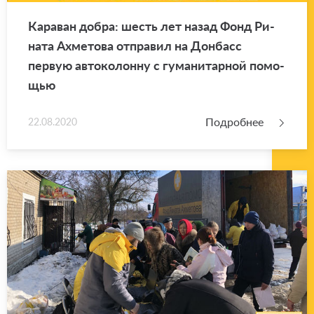
Ка­ра­ван добра: шесть лет назад Фонд Ри­
на­та Ах­ме­то­ва от­пра­вил на Дон­басс
первую ав­то­ко­лон­ну с гу­ма­ни­тар­ной по­мо­
щью
Подробнее
22.08.2020