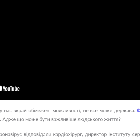
 у нас вкрай обмежені можливості, не все може держава.
Ф
у. Адже що може бути важливіше людського життя?
ронавірус відповідали кардіохірург, директор Інституту се