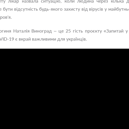
ту лікар назвала ситуацію, коли людина через кілька д
 бути відсутність будь-якого захисту від вірусів у майбут
ров'я.
гиня Наталія Виноград – це 25 гість проєкту «Запитай у 
VID-19 є вкрай важливими для українців.