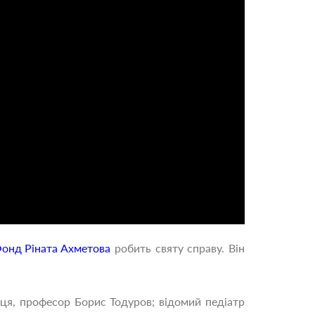
онд Ріната Ахметова
робить святу справу. Він
рця, професор Борис Тодуров; відомий педіатр