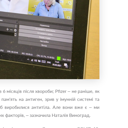
6 місяців після хвороби; Pfizer – не раніше, як
пам'ять на антиген, зрив у імунній системі та
об виробилися антитіла. Але вони вже є – ми
их факторів, – зазначила Наталія Виноград.