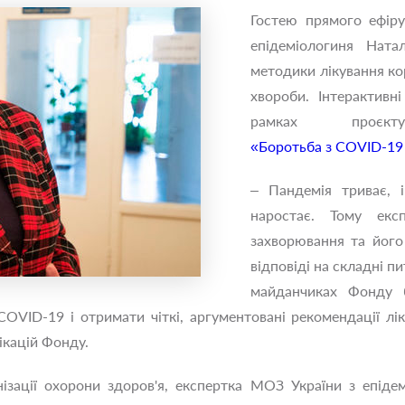
Гостею прямого ефіру
епідеміологиня Ната
методики лікування кор
хвороби. Інтерактивн
рамках проє
«Боротьба з COVID-19 
– Пандемія триває, 
наростає. Тому екс
захворювання та його 
відповіді на складні п
майданчиках Фонду б
COVID-19 і отримати чіткі, аргументовані рекомендації лі
ікацій Фонду.
нізації охорони здоров'я, експертка МОЗ України з епідемі