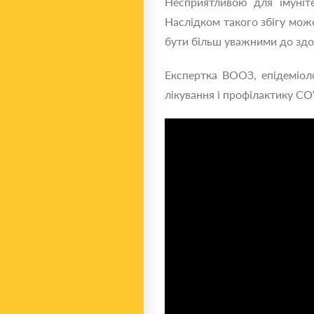
Несприятливою для імуніте
Наслідком такого збігу може
бути більш уважними до здо
Експертка ВООЗ, епідеміоло
лікування і профілактику CO