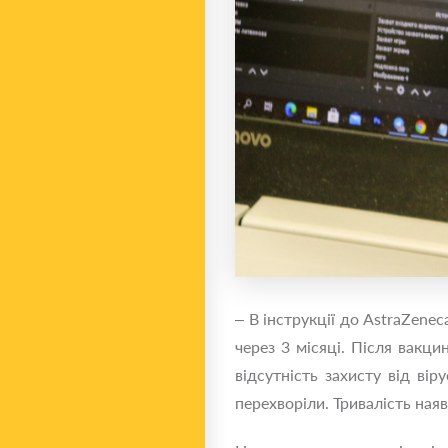
– В інструкції до AstraZenec
через 3 місяці. Після вакци
відсутність захисту від в
перехворіли. Тривалість ная