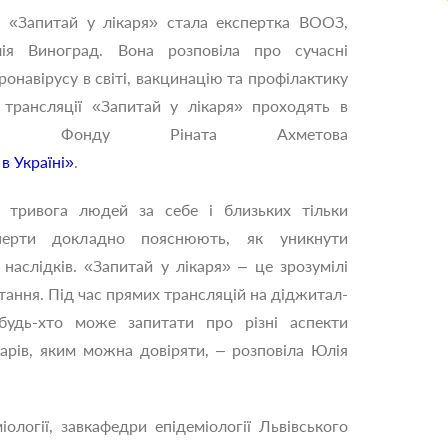
 «Запитай у лікаря» стала експертка ВООЗ,
лія Виноград. Вона розповіла про сучасні
онавірусу в світі, вакцинацію та профілактику
і трансляції «Запитай у лікаря» проходять в
кту Фонду Ріната Ахметова
в Україні»
.
і тривога людей за себе і близьких тільки
перти докладно пояснюють, як уникнути
наслідків. «Запитай у лікаря» – це зрозумілі
итання. Під час прямих трансляцій на діджитал-
удь-хто може запитати про різні аспекти
карів, яким можна довіряти, – розповіла Юлія
ології, завкафедри епідеміології Львівського