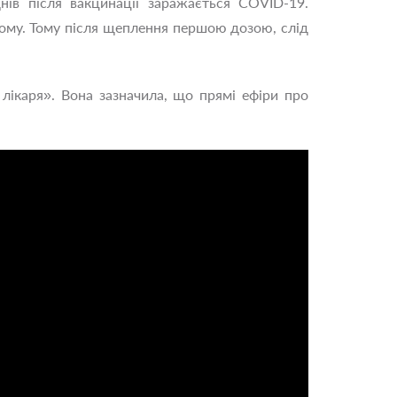
нів після вакцинації заражається COVID-19.
ньому. Тому після щеплення першою дозою, слід
лікаря». Вона зазначила, що прямі ефіри про