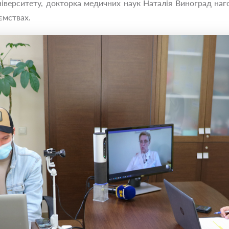
іверситету, докторка медичних наук Наталія Виноград наг
ємствах.