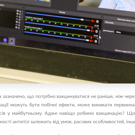
a зазначено, що потрібно вакцинуватися не раніше, ніж через 
нації можуть бути побічні ефекти, може виникати первинна 
ірусів у майбутньому. Адже навіщо робимо вакцинацію? Щ
вності антитіл залежить від умов, расових особливостей, інш