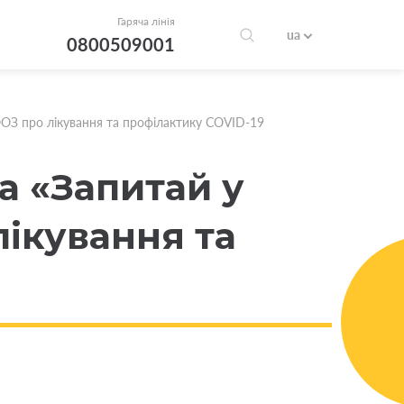
Гаряча лінія
ua
0800509001
ООЗ про лікування та профілактику COVID-19
а «Запитай у
лікування та