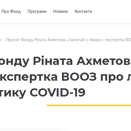
Про Фонд
Програми
Новини
Контакти
у
-
Проєкт Фонду Ріната Ахметова «Запитай у лікаря»: експертка В
онду Ріната Ахметов
експертка ВООЗ про 
тику COVID-19