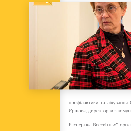
профілактики та лікування 
Єршова, директорка з комун
Експертка Всесвітньої орга