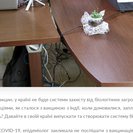
акцин, у країні не буде системи захисту від біологічних заг
іями, як сталося з вакциною з Індії, коли домовилися, запла
ь? Давайте в своїй країні випускати та створювати систему б
COVID-19, епідеміолог закликала не поспішати з вакцинац