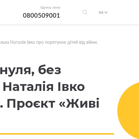
Гаряча лінія
ua
0800509001
ька Наталія Івко про порятунок дітей від війни.
нуля, без
Наталія Івко
и. Проєкт «Живі