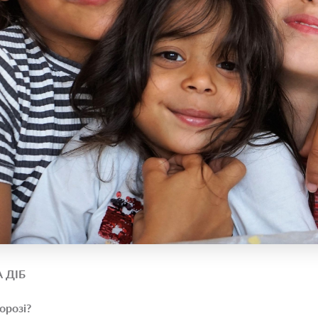
 ДІБ
орозі?