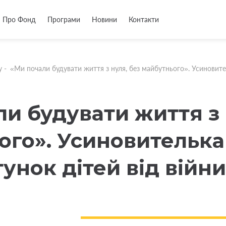
Про Фонд
Програми
Новини
Контакти
у
-
«Ми почали будувати життя з нуля, без майбутнього». Усиновител
и будувати життя з 
го». Усиновителька 
унок дітей від війн