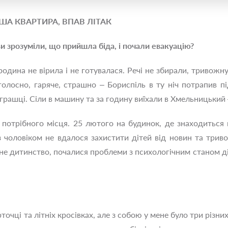
ША КВАРТИРА, ВПАВ ЛІТАК
ви зрозуміли, що прийшла біда, і почали евакуацію?
 родина не вірила і не готувалася. Речі не збирали, тривожн
лосно, гаряче, страшно – Бориспіль в ту ніч потрапив пі
іграшці. Сіли в машину та за годину виїхали в Хмельницький 
 потрібного місця. 25 лютого на будинок, де знаходиться н
з чоловіком не вдалося захистити дітей від новин та триво
не дитинство, почалися проблеми з психологічним станом д
рточці та літніх кросівках, але з собою у мене було три різ