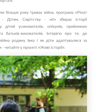
орталі.
оли більше року триває війна, програма «Рінат
 - Дітям. Сирітству - ні!» збирає історії
у дітей усиновителів, опікунів, прийомних
та батьків-вихователів. Інтерв'ю про те, де
 війна родину Івко і як діти адаптувалися за
- читайте у проєкті «Живі історії».