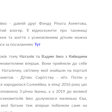
Івко - давній друг Фонду Ріната Ахметова,
итий влогер. Її відеосюжети про таємниці
ення та життя з усиновленими дітьми можна
ся за посиланням:
Тут
оків тому
Наталія та Вадим Івко з Київщини
иновителями вперше. Вони прийняли до себе
 Наталочку, світлину якої знайшли на порталі
хметов - Дітям. Сирітству - ні!». Потім у
 народилася Соломійка, в кінці 2016 року цю
оповнила 3-річна Іванка, а у 2019 до великої
синовителів Івко долучилася маленька Єва,
у якої батьки теж вперше побачили саме на