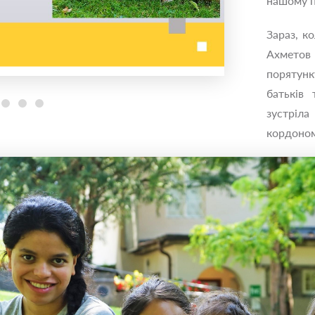
нашому п
Зараз, к
Ахметов
порятунк
батьків 
зустріла
кордоном 