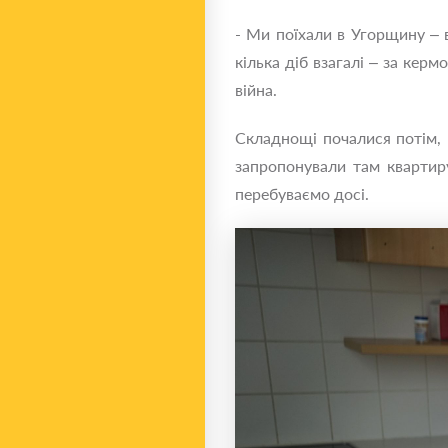
- Ми поїхали в Угорщину – 
кілька діб взагалі – за кер
війна.
Складнощі почалися потім, к
запропонували там квартир
перебуваємо досі.