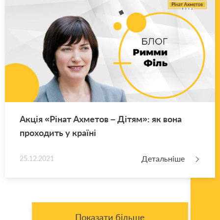
Акція «Рінат Ахме­тов – Дітям»: як вона
про­хо­дить у кра­ї­ні
Детальніше
25.12.2021
Показати більше