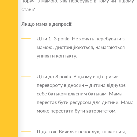
поруч із мамою, яка перебуває в тому чи іншому
стані?
Якщо мама в депресії:
Діти 1–3 років. Не хочуть перебувати з
мамою, дистанціюються, намагаються
уникати контакту.
Діти до 8 років. У цьому віці є ризик
перевороту відносин – дитина відчуває
себе батьком власним батькам. Мама
перестає бути ресурсом для дитини. Мама
може перестати бути авторитетом.
Підліток. Виявляє непослух, гнівається,