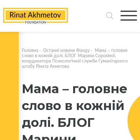
Головна
-
Останні новини Фонду
-
Мама – головне
слово в кожній долі. БЛОГ Марини Сорокіної,
координатора Психологічної служби Гуманітарного
штабу Ріната Ахметова
Мама – головне
слово в кожній
долі. БЛОГ
Марини