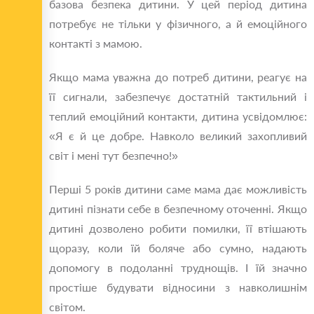
базова безпека дитини. У цей період дитина
потребує не тільки у фізичного, а й емоційного
контакті з мамою.
Якщо мама уважна до потреб дитини, реагує на
її сигнали, забезпечує достатній тактильний і
теплий емоційний контакти, дитина усвідомлює:
«Я є й це добре. Навколо великий захопливий
світ і мені тут безпечно!»
Перші 5 років дитини саме мама дає можливість
дитині пізнати себе в безпечному оточенні. Якщо
дитині дозволено робити помилки, її втішають
щоразу, коли їй боляче або сумно, надають
допомогу в подоланні труднощів. І їй значно
простіше будувати відносини з навколишнім
світом.