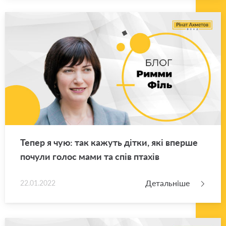
Тепер я чую: так ка­жуть дітки, які впер­ше
по­чу­ли голос мами та спів пта­хів
Детальніше
22.01.2022