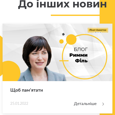
До інших новин
Щоб па­м'я­та­ти
Детальніше
25.01.2022