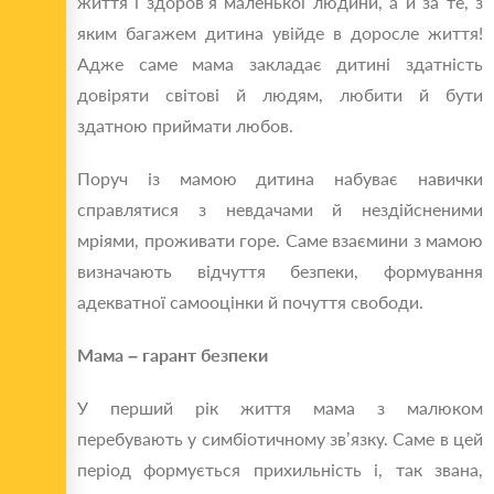
життя і здоров’я маленької людини, а й за те, з
яким багажем дитина увійде в доросле життя!
Адже саме мама закладає дитині здатність
довіряти світові й людям, любити й бути
здатною приймати любов.
Поруч із мамою дитина набуває навички
справлятися з невдачами й нездійсненими
мріями, проживати горе. Саме взаємини з мамою
визначають відчуття безпеки, формування
адекватної самооцінки й почуття свободи.
Мама – гарант безпеки
У перший рік життя мама з малюком
перебувають у симбіотичному зв’язку. Саме в цей
період формується прихильність і, так звана,