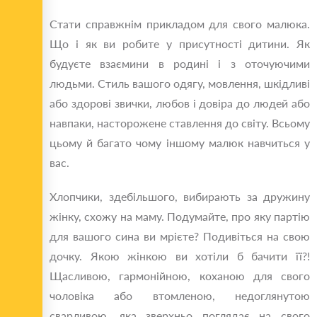
Стати справжнім прикладом для свого малюка.
Що і як ви робите у присутності дитини. Як
будуєте взаємини в родині і з оточуючими
людьми. Стиль вашого одягу, мовлення, шкідливі
або здорові звички, любов і довіра до людей або
навпаки, насторожене ставлення до світу. Всьому
цьому й багато чому іншому малюк навчиться у
вас.
Хлопчики, здебільшого, вибирають за дружину
жінку, схожу на маму. Подумайте, про яку партію
для вашого сина ви мрієте? Подивіться на свою
дочку. Якою жінкою ви хотіли б бачити її?!
Щасливою, гармонійною, коханою для свого
чоловіка або втомленою, недоглянутою
сварливою, яка зверхньо поглядає на свого