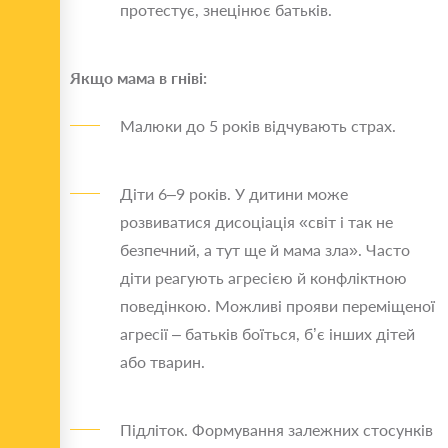
протестує, знецінює батьків.
Якщо мама в гніві:
Малюки до 5 років відчувають страх.
Діти 6–9 років. У дитини може
розвиватися дисоціація «світ і так не
безпечний, а тут ще й мама зла». Часто
діти реагують агресією й конфліктною
поведінкою. Можливі прояви переміщеної
агресії – батьків боїться, б’є інших дітей
або тварин.
Підліток. Формування залежних стосунків