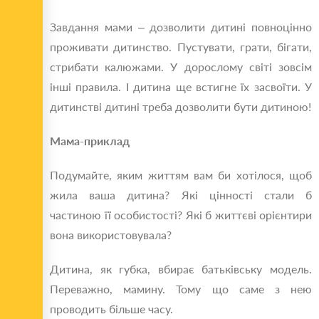
Завдання мами – дозволити дитині повноцінно
проживати дитинство. Пустувати, грати, бігати,
стрибати калюжами. У дорослому світі зовсім
інші правила. І дитина ще встигне їх засвоїти. У
дитинстві дитині треба дозволити бути дитиною!
Мама-приклад
Подумайте, яким життям вам би хотілося, щоб
жила ваша дитина? Які цінності стали б
частиною її особистості? Які б життєві орієнтири
вона використовувала?
Дитина, як губка, вбирає батьківську модель.
Переважно, мамину. Тому що саме з нею
проводить більше часу.