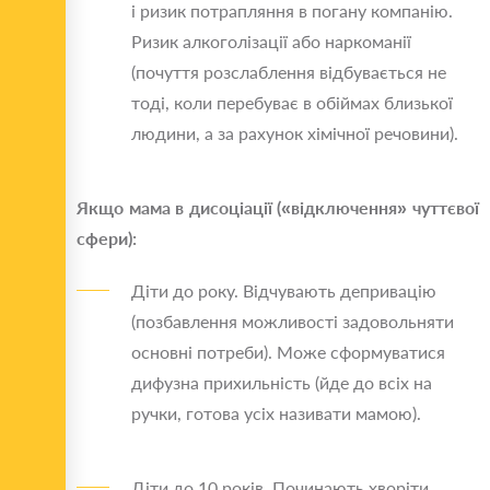
і ризик потрапляння в погану компанію.
Ризик алкоголізації або наркоманії
(почуття розслаблення відбувається не
тоді, коли перебуває в обіймах близької
людини, а за рахунок хімічної речовини).
Якщо мама в дисоціації («відключення» чуттєвої
сфери):
Діти до року. Відчувають депривацію
(позбавлення можливості задовольняти
основні потреби). Може сформуватися
дифузна прихильність (йде до всіх на
ручки, готова усіх називати мамою).
Діти до 10 років. Починають хворіти