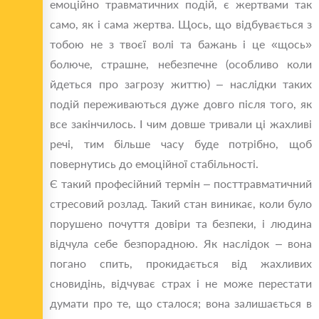
емоційно травматичних подій, є жертвами так
само, як і сама жертва. Щось, що відбувається з
тобою не з твоєї волі та бажань і це «щось»
болюче, страшне, небезпечне (особливо коли
йдеться про загрозу життю) – наслідки таких
подій переживаються дуже довго після того, як
все закінчилось. І чим довше тривали ці жахливі
речі, тим більше часу буде потрібно, щоб
повернутись до емоційної стабільності.
Є такий професійний термін – посттравматичний
стресовий розлад. Такий стан виникає, коли було
порушено почуття довіри та безпеки, і людина
відчула себе безпорадною. Як наслідок – вона
погано спить, прокидається від жахливих
сновидінь, відчуває страх і не може перестати
думати про те, що сталося; вона залишається в