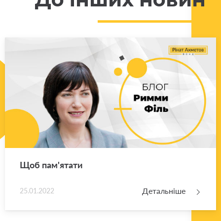
Щоб па­м'я­та­ти
Детальніше
25.01.2022