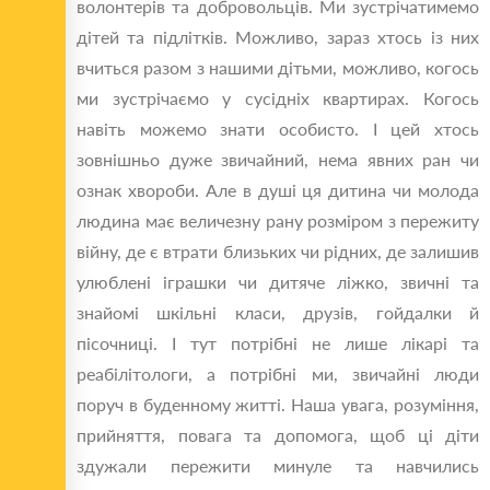
волонтерів та добровольців. Ми зустрічатимемо
дітей та підлітків. Можливо, зараз хтось із них
вчиться разом з нашими дітьми, можливо, когось
ми зустрічаємо у сусідніх квартирах. Когось
навіть можемо знати особисто. І цей хтось
зовнішньо дуже звичайний, нема явних ран чи
ознак хвороби. Але в душі ця дитина чи молода
людина має величезну рану розміром з пережиту
війну, де є втрати близьких чи рідних, де залишив
улюблені іграшки чи дитяче ліжко, звичні та
знайомі шкільні класи, друзів, гойдалки й
пісочниці. І тут потрібні не лише лікарі та
реабілітологи, а потрібні ми, звичайні люди
поруч в буденному житті. Наша увага, розуміння,
прийняття, повага та допомога, щоб ці діти
здужали пережити минуле та навчились