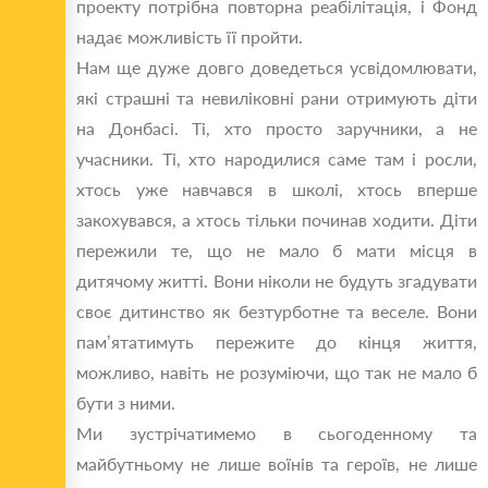
проекту потрібна повторна реабілітація, і Фонд
надає можливість її пройти.
Нам ще дуже довго доведеться усвідомлювати,
які страшні та невиліковні рани отримують діти
на Донбасі. Ті, хто просто заручники, а не
учасники. Ті, хто народилися саме там і росли,
хтось уже навчався в школі, хтось вперше
закохувався, а хтось тільки починав ходити. Діти
пережили те, що не мало б мати місця в
дитячому житті. Вони ніколи не будуть згадувати
своє дитинство як безтурботне та веселе. Вони
пам’ятатимуть пережите до кінця життя,
можливо, навіть не розуміючи, що так не мало б
бути з ними.
Ми зустрічатимемо в сьогоденному та
майбутньому не лише воїнів та героїв, не лише