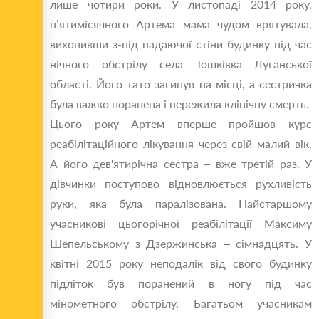
лише чотири роки. У листопаді 2014 року,
п’ятимісячного Артема мама чудом врятувала,
вихопивши з-під падаючої стіни будинку під час
нічного обстрілу села Тошківка Луганської
області. Його тато загинув на місці, а сестричка
була важко поранена і пережила клінічну смерть.
Цього року Артем вперше пройшов курс
реабілітаційного лікування через свій малий вік.
А його дев'ятирічна сестра – вже третій раз. У
дівчинки поступово відновлюється рухливість
руки, яка була паралізована. Найстаршому
учасникові цьогорічної реабілітації Максиму
Шепельському з Дзержинська – сімнадцять. У
квітні 2015 року неподалік від свого будинку
підліток був поранений в ногу під час
мінометного обстрілу. Багатьом учасникам