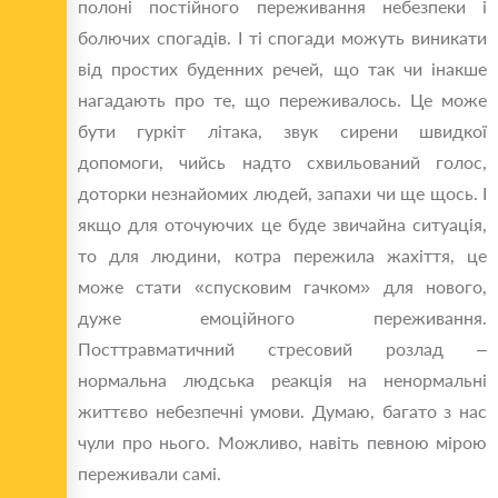
полоні постійного переживання небезпеки і
болючих спогадів. І ті спогади можуть виникати
від простих буденних речей, що так чи інакше
нагадають про те, що переживалось. Це може
бути гуркіт літака, звук сирени швидкої
допомоги, чийсь надто схвильований голос,
доторки незнайомих людей, запахи чи ще щось. І
якщо для оточуючих це буде звичайна ситуація,
то для людини, котра пережила жахіття, це
може стати «спусковим гачком» для нового,
дуже емоційного переживання.
Посттравматичний стресовий розлад –
нормальна людська реакція на ненормальні
життєво небезпечні умови. Думаю, багато з нас
чули про нього. Можливо, навіть певною мірою
переживали самі.