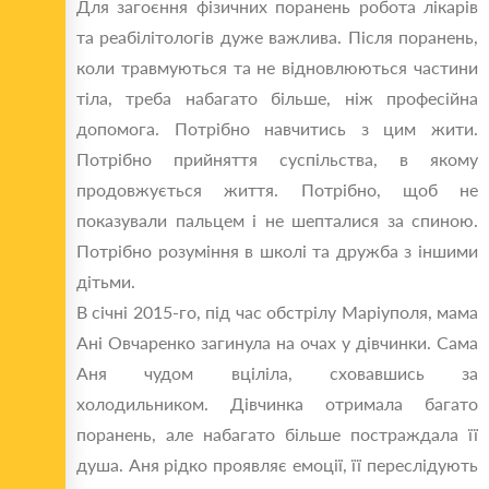
Для загоєння фізичних поранень робота лікарів
та реабілітологів дуже важлива. Після поранень,
коли травмуються та не відновлюються частини
тіла, треба набагато більше, ніж професійна
допомога. Потрібно навчитись з цим жити.
Потрібно прийняття суспільства, в якому
продовжується життя. Потрібно, щоб не
показували пальцем і не шепталися за спиною.
Потрібно розуміння в школі та дружба з іншими
дітьми.
В січні 2015-го, під час обстрілу Маріуполя, мама
Ані Овчаренко загинула на очах у дівчинки. Сама
Аня чудом вціліла, сховавшись за
холодильником. Дівчинка отримала багато
поранень, але набагато більше постраждала її
душа. Аня рідко проявляє емоції, її переслідують