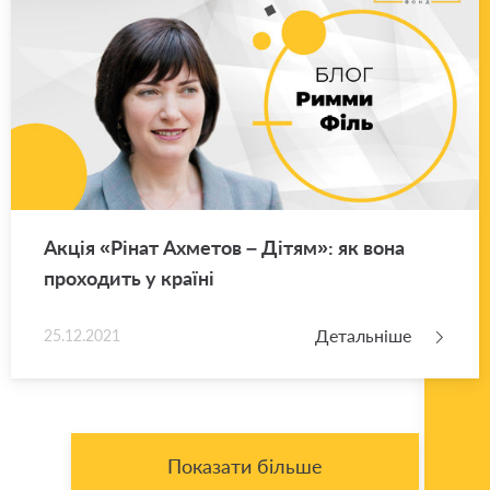
Акція «Рінат Ахме­тов – Дітям»: як вона
про­хо­дить у кра­ї­ні
Детальніше
25.12.2021
Показати більше