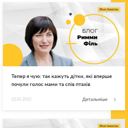
Тепер я чую: так ка­жуть дітки, які впер­ше
по­чу­ли голос мами та спів пта­хів
Детальніше
22.01.2022