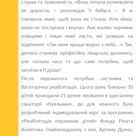
страхи та тривожність. «Вона почала розмовляти
як доросла, – розповідає її бабуся. – Я ж
говорила мамі, щоб вона не стояла біля вікна,
мама не послухала і впала». Аня малює чорними
олівцями і пише мамі листи, які залишає на
підвіконні: «Так мамі краще видно з неба…» Так,
дитина отримує професійну лікарську допомогу,
але скільки часу та що саме потрібно, щоб
загоїлася її душа?
Після пережитого потрібна системна та
багаторічна реабілітація. Цього року близько 30
дітей проходили 21-денне лікування в одеському
санаторії «Куяльник», де для кожного було
розроблений індивідуальний курс за програмою
«Реабілітація поранених дітей» Фонду Ріната
Ахметова. Наймолодшому з них, Артему Духно,