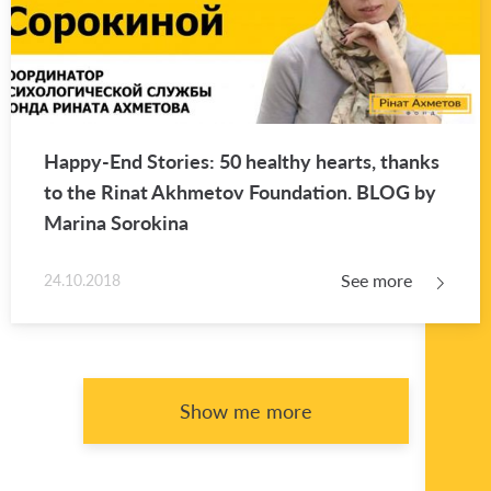
Happy-End Sto­ries: 50 healthy hearts, thanks
to the Rinat Akhme­tov Foun­da­tion. BLOG by
Ma­rina Sorokina
See more
24.10.2018
Show me more