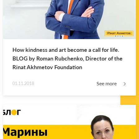
How kind­ness and art be­come a call for life.
BLOG by Roman Rubchenko, Di­rec­tor of the
Rinat Akhme­tov Foun­da­tion
See more
01.11.2018