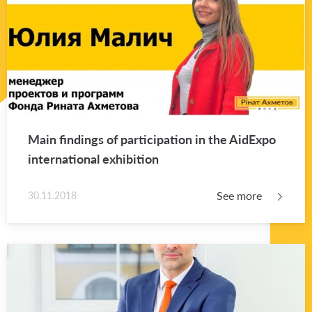
Main find­ings of par­tic­i­pa­tion in the Aid­Expo
in­ter­na­tional ex­hi­bi­tion
See more
30.11.2018