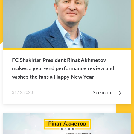
FC Shakhtar Pres­i­dent Rinat Akhme­tov
makes a year-end per­for­mance re­view and
wishes the fans a Happy New Year
See more
31.12.2023