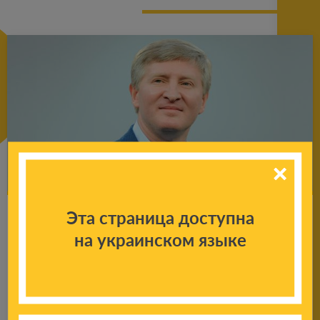
Эта страница доступна
Пре­зи­дент ФК «Шах­тер» Ринат Ах­ме­тов
на украинском языке
под­во­дит итоги ми­нув­ше­го года и по­
здрав­ля­ет бо­лель­щи­ков с новым, 2024
годом
Подробнее
31.12.2023