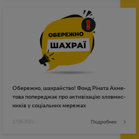
Обе­реж­но, шахрай­ство! Фонд Ріната Ах­ме­
то­ва по­пе­реджає про активізацію злов­мис­
ників у соціаль­них ме­ре­жах
Подробнее
27.06.2022