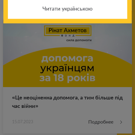
Читати українською
«Це неоціненна до­по­мо­га, а тим більше під
час війни»
Подробнее
15.07.2023