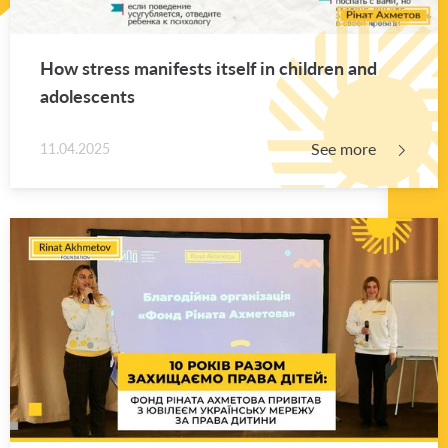
How stress man­i­fests it­self in chil­dren and
ado­les­cents
See more
11.04.2025