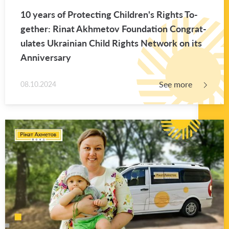
10 years of Pro­tect­ing Chil­dren's Rights To­
gether: Rinat Akhme­tov Foun­da­tion Con­grat­
u­lates Ukrain­ian Child Rights Net­work on its
An­niver­sary
See more
08.10.2024