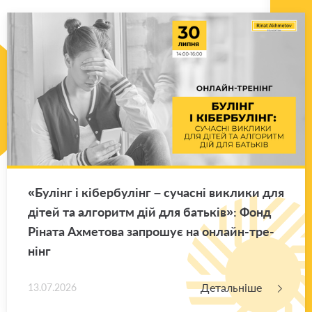
«Бу­лінг і кі­бер­бу­лінг – су­ча­сні ви­кли­ки для
дітей та ал­го­ритм дій для ба­тьків»: Фонд
Рі­на­та Ахме­то­ва за­про­шує на он­лайн-тре­
нінг
Детальніше
13.07.2026