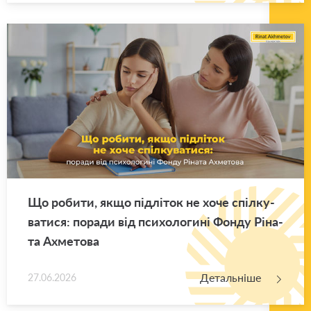
Що ро­би­ти, якщо під­лі­ток не хоче спіл­ку­
ва­ти­ся: по­ра­ди від пси­хо­ло­ги­ні Фонду Рі­на­
та Ахме­то­ва
Детальніше
27.06.2026