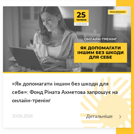
«Як до­по­ма­га­ти іншим без шкоди для
себе»: Фонд Рі­на­та Ахме­то­ва за­про­шує на
он­лайн-тре­нінг
Детальніше
10.06.2026