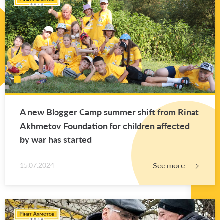
A new Blog­ger Camp sum­mer shift from Rinat
Akhme­tov Foun­da­tion for chil­dren af­fected
by war has started
See more
15.07.2024