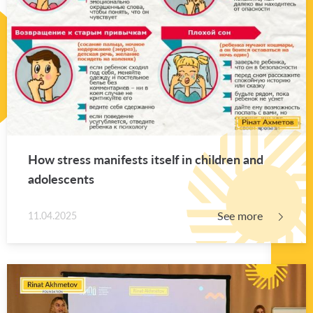
How stress man­i­fests it­self in chil­dren and
ado­les­cents
See more
11.04.2025