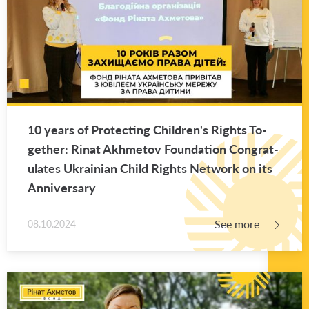
10 years of Pro­tect­ing Chil­dren's Rights To­
gether: Rinat Akhme­tov Foun­da­tion Con­grat­
u­lates Ukrain­ian Child Rights Net­work on its
An­niver­sary
See more
08.10.2024