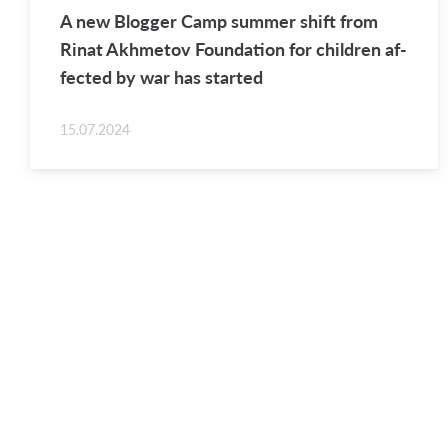
A new Blog­ger Camp sum­mer shift from
Rinat Akhme­tov Foun­da­tion for chil­dren af­
fected by war has started
15.07.2024