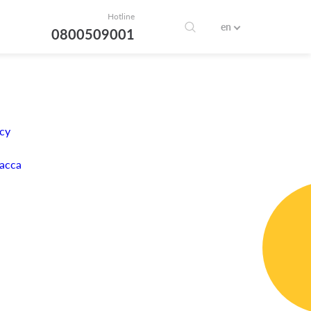
Hotline
en
0800509001
су
асса