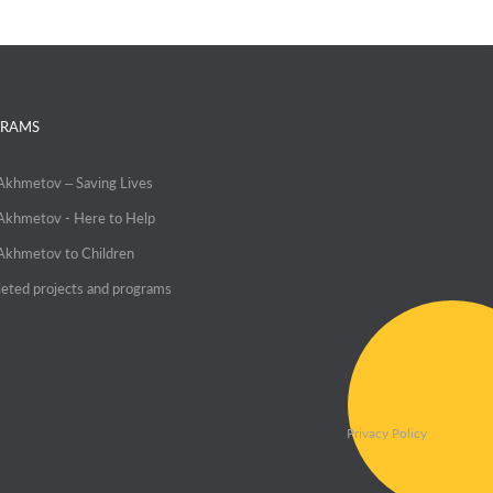
RAMS
 Akhmetov – Saving Lives
 Akhmetov - Here to Help
 Akhmetov to Children
eted projects and programs
Privacy Policy