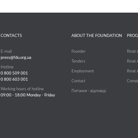
CONTACTS
ABOUT THE FOUNDATION
PROG
E-mail
Founder
Rinat
press@fdu.org.ua
Tenders
Rinat
Hotline
Employment
Rinat
0 800 509 001
0 800 603 001
Contact
Compl
Working hours of hotline
Питання - відповіді
09:00 - 18:00 Monday - Friday