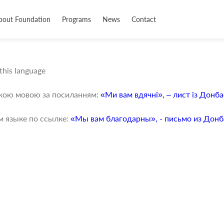
bout Foundation
Programs
News
Contact
 this language
ькою мовою за посиланням:
«Ми вам вдячні», – лист із Донба
м языке по ссылке:
«Мы вам благодарны», - письмо из Донб