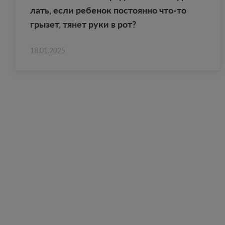
лать, если ре­бе­нок по­сто­ян­но что-то
гры­зет, тянет руки в рот?
18.01.2025