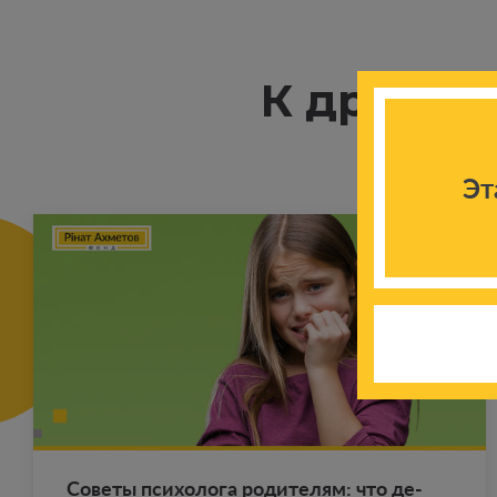
К другим
Эт
Со­ве­ты пси­хо­ло­га ро­ди­те­лям: что де­