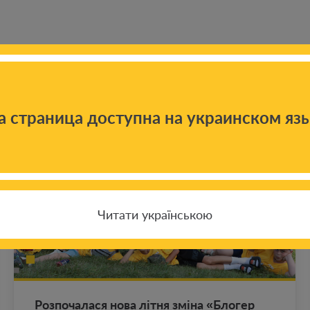
 новостям
а страница доступна на украинском яз
Читати українською
Роз­по­ча­ла­ся нова літня зміна «Бло­гер