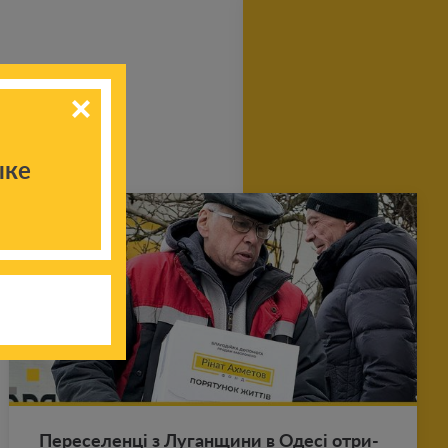
ыке
Пе­ре­се­ленці з Лу­ган­щи­ни в Одесі от­ри­