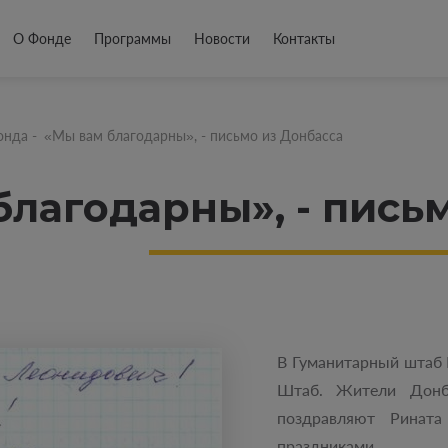
О Фонде
Программы
Новости
Контакты
онда
-
«Мы вам благодарны», - письмо из Донбасса
благодарны», - пись
В Гуманитарный штаб 
Штаб. Жители Донб
поздравляют Ринат
праздниками.