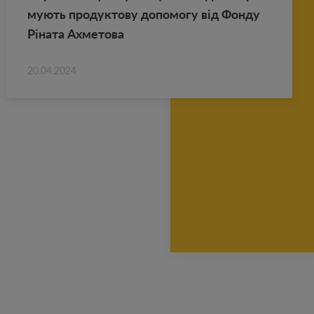
му­ють про­дук­то­ву до­по­мо­гу від Фонду
Ріната Ах­ме­то­ва
20.04.2024