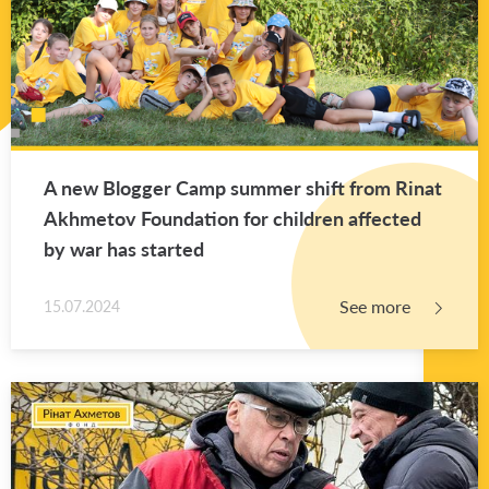
A new Blog­ger Camp sum­mer shift from Rinat
Akhme­tov Foun­da­tion for chil­dren af­fected
by war has started
See more
15.07.2024