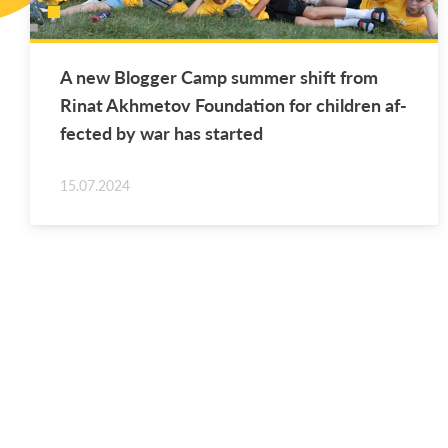
A new Blog­ger Camp sum­mer shift from
Rinat Akhme­tov Foun­da­tion for chil­dren af­
fected by war has started
15.07.2024