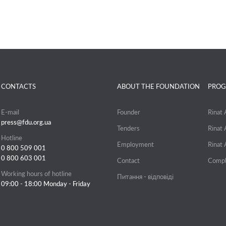
CONTACTS
ABOUT THE FOUNDATION
PROG
E-mail
Founder
Rinat
press@fdu.org.ua
Tenders
Rinat
Hotline
Employment
Rinat
0 800 509 001
0 800 603 001
Contact
Compl
Working hours of hotline
Питання - відповіді
09:00 - 18:00 Monday - Friday