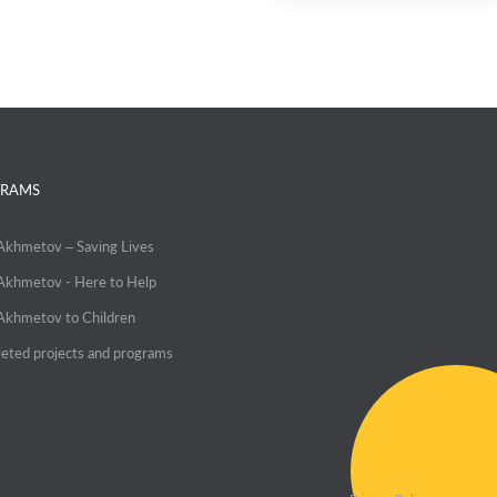
RAMS
 Akhmetov – Saving Lives
 Akhmetov - Here to Help
 Akhmetov to Children
eted projects and programs