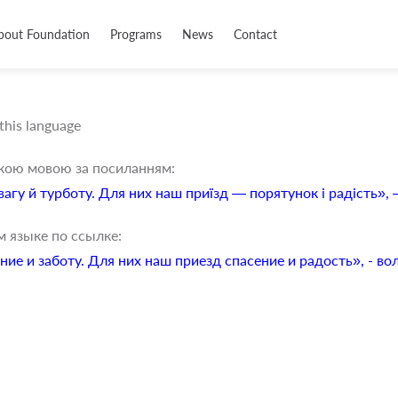
bout Foundation
Programs
News
Contact
 this language
ькою мовою за посиланням:
агу й турботу. Для них наш приїзд — порятунок і радість»
м языке по ссылке:
ние и заботу. Для них наш приезд спасение и радость», - в