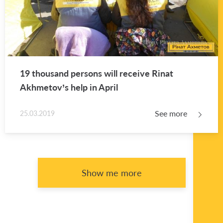
19 thou­sand per­sons will re­ceive Rinat
Akhme­tov’s help in April
See more
25.03.2019
Show me more