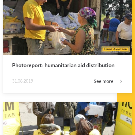
Pho­tore­port: hu­man­i­tar­ian aid dis­tri­b­u­tion
See more
31.08.2019