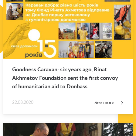
Good­ness Car­a­van: six years ago, Rinat
Akhme­tov Foun­da­tion sent the first con­voy
of hu­man­i­tar­ian aid to Don­bass
See more
22.08.2020