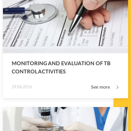
MON­I­TOR­ING AND EVAL­U­A­TION OF TB
CON­TROL AC­TIV­I­TIES
See more
29.06.2016