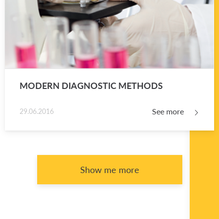
MOD­ERN DI­AG­NOS­TIC METH­ODS
See more
29.06.2016
Show me more