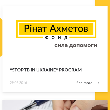
“STOP TB IN UKRAINE” PRO­GRAM
See more
29.06.2016