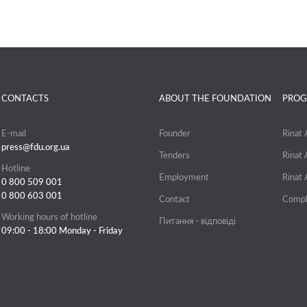
CONTACTS
ABOUT THE FOUNDATION
PROG
E-mail
Founder
Rinat
press@fdu.org.ua
Tenders
Rinat
Hotline
Employment
Rinat
0 800 509 001
0 800 603 001
Contact
Compl
Working hours of hotline
Питання - відповіді
09:00 - 18:00 Monday - Friday