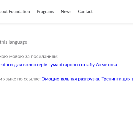
bout Foundation
Programs
News
Contact
 this language
ькою мовою за посиланням:
енінги для волонтерів Гуманітарного штабу Ахметова
м языке по ссылке:
Эмоциональная разгрузка. Тренинги для