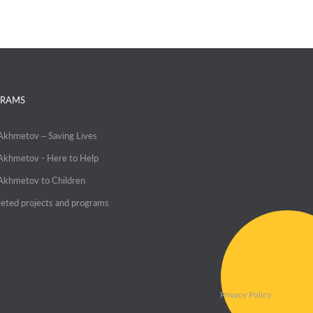
RAMS
 Akhmetov – Saving Lives
 Akhmetov - Here to Help
 Akhmetov to Children
eted projects and programs
Privacy Policy