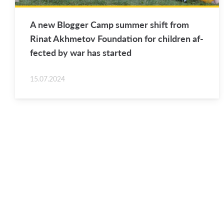
A new Blog­ger Camp sum­mer shift from
Rinat Akhme­tov Foun­da­tion for chil­dren af­
fected by war has started
15.07.2024