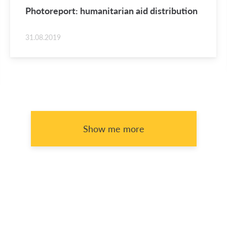
Pho­tore­port: hu­man­i­tar­ian aid dis­tri­b­u­tion
31.08.2019
Show me more