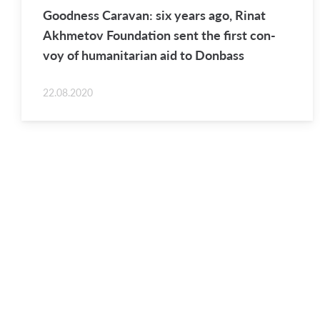
Good­ness Car­a­van: six years ago, Rinat
Akhme­tov Foun­da­tion sent the first con­
voy of hu­man­i­tar­ian aid to Don­bass
22.08.2020