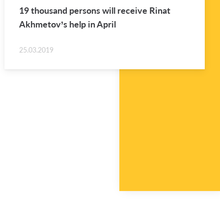
19 thou­sand per­sons will re­ceive Rinat
Akhme­tov’s help in April
25.03.2019