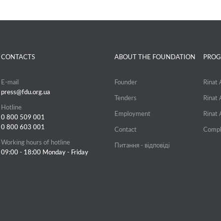
CONTACTS
ABOUT THE FOUNDATION
PROG
E-mail
Founder
Rinat
press@fdu.org.ua
Tenders
Rinat
Hotline
Employment
Rinat
0 800 509 001
0 800 603 001
Contact
Compl
Working hours of hotline
Питання - відповіді
09:00 - 18:00 Monday - Friday