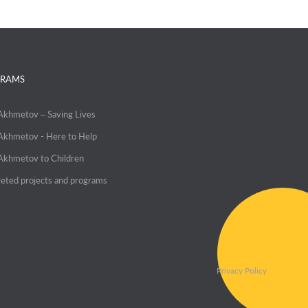
RAMS
 Akhmetov – Saving Lives
 Akhmetov - Here to Help
 Akhmetov to Children
eted projects and programs
Privacy Policy