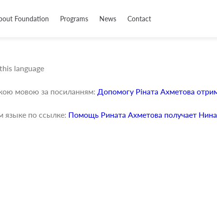
bout Foundation
Programs
News
Contact
 this language
ькою мовою за посиланням:
Допомогу Ріната Ахметова отрим
м языке по ссылке:
Помощь Рината Ахметова получает Нина