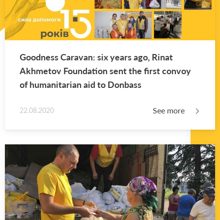
Good­ness Car­a­van: six years ago, Rinat
Akhme­tov Foun­da­tion sent the first con­voy
of hu­man­i­tar­ian aid to Don­bass
See more
22.08.2020