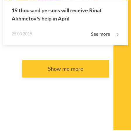
19 thou­sand per­sons will re­ceive Rinat
Akhme­tov’s help in April
See more
25.03.2019
Show me more