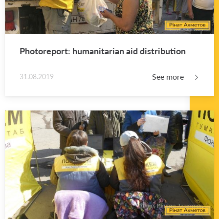
Pho­tore­port: hu­man­i­tar­ian aid dis­tri­b­u­tion
See more
31.08.2019