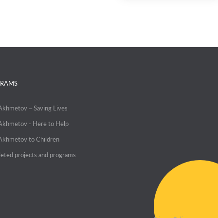
RAMS
 Akhmetov – Saving Lives
 Akhmetov - Here to Help
 Akhmetov to Children
eted projects and programs