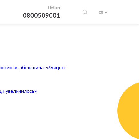
Hotline
en
0800509001
допомоги, збільшилася&raquo;
щи увеличилось»