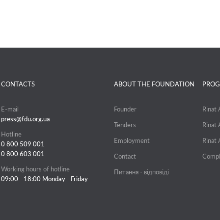
CONTACTS
ABOUT THE FOUNDATION
PROG
E-mail
Founder
Rinat
press@fdu.org.ua
Tenders
Rinat
Hotline
Employment
Rinat
0 800 509 001
0 800 603 001
Contact
Compl
Working hours of hotline
Питання - відповіді
09:00 - 18:00 Monday - Friday