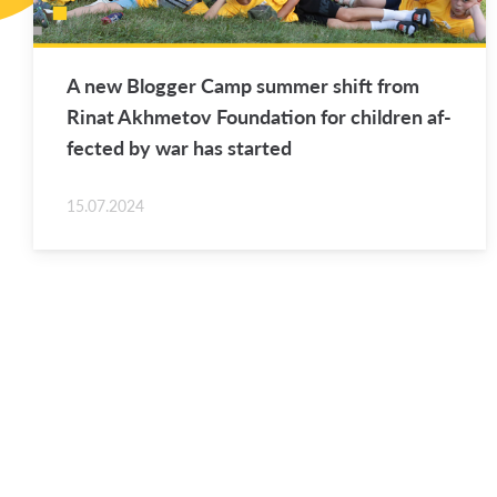
A new Blog­ger Camp sum­mer shift from
Rinat Akhme­tov Foun­da­tion for chil­dren af­
fected by war has started
15.07.2024