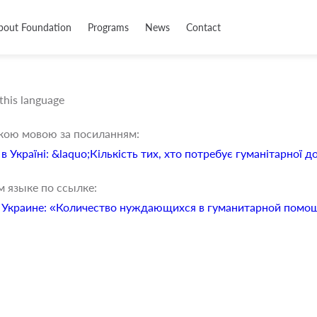
bout Foundation
Programs
News
Contact
 this language
ькою мовою за посиланням:
в Україні: &laquo;Кількість тих, хто потребує гуманітарної 
м языке по ссылке:
в Украине: «Количество нуждающихся в гуманитарной помо