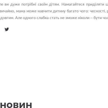
ле ви дуже потрібні своїм дітям. Намагайтеся приділяти 
ичайно, мама може навчити дитину багато чого: чесності, р
овгим. Але одного слабка стать не зможе ніколи – бути чол
 новин