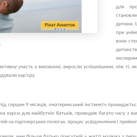
для про
становле
дитини. 
при унів
вони сте
дитинств
експерим
активну участь у вихованні, виросли успішнішими, ніж ті, я
дували кар’єру.
під серцем 9 місяців, «материнський інстинкт» прокидається
на курси для майбутніх батьків, проводив багато часу з в
ній на партнерських пологах, процес усвідомлення і прийня
овели: чим більше батько присутній у житті малюка з пер