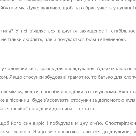
айбутньому. Дуже важливо, щоб тато брав участь у купанні й
ина? У неї з’являється відчуття захищеності, стабільнос
ї не тільки люблять, але й почувається більш впевненою.
 у чоловічий світ, зразок для наслідування. Адже малюк не 
ком. Якщо стосунки збудовані грамотно, то батько для хлопч
ві міміку, жести, способи поведінки з оточуючими. Якщо та
же в пісочниці буде з’ясовувати стосунки за допомогою кул
ок чоловічої поведінки для сина – це тато.
щоб його син виріс і побудував міцну сім’ю. Спостерігаю
іком і жінкою. Якщо ви з повагою ставитеся до дружини, 