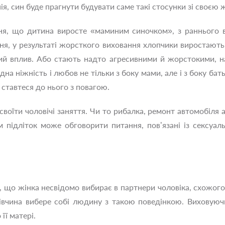
ія, син буде прагнути будувати саме такі стосунки зі своєю 
ння, що дитина виросте «маминим синочком», з раннього в
ня, у результаті жорсткого виховання хлопчики виростают
ий вплив. Або стають надто агресивними й жорстокими, н
дна ніжність і любов не тільки з боку мами, але і з боку ба
і ставтеся до нього з повагою.
оїти чоловічі заняття. Чи то рибалка, ремонт автомобіля 
том підліток може обговорити питання, пов’язані із сексу
, що жінка несвідомо вибирає в партнери чоловіка, схожого
дівчина вибере собі людину з такою поведінкою. Виховуючи
її матері.