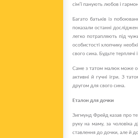
сім’ї панують любов і гармон
Багато батьків із побоюва
показали останні досліджен
легко потрапляють під чуж
особистості хлопчику необхі
свого сина. Будьте терплячі 
Саме з татом малюк може осв
активні й гучні ігри. З та
другом для свого сина.
Еталон для дочки
Зигмунд Фрейд казав про те
руку на маму, за чоловіка 
ставлення до дочки, але й до 