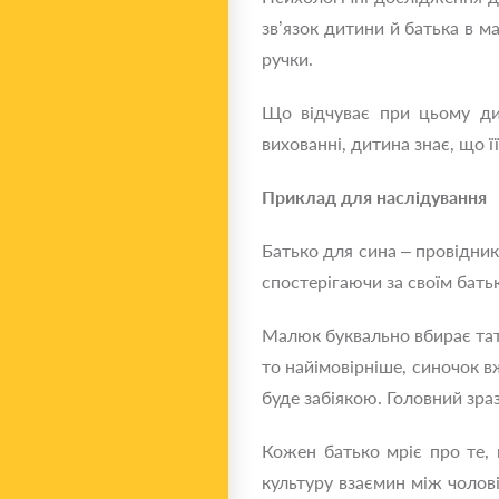
зв’язок дитини й батька в м
ручки.
Що відчуває при цьому дит
вихованні, дитина знає, що ї
Приклад для наслідування
Батько для сина – провідник
спостерігаючи за своїм бать
Малюк буквально вбирає тато
то найімовірніше, синочок в
буде забіякою. Головний зраз
Кожен батько мріє про те, 
культуру взаємин між чолов