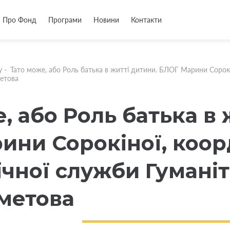
Про Фонд
Програми
Новини
Контакти
у
-
Тато може, або Роль батька в житті дитини. БЛОГ Марини Сорок
метова
, або Роль батька в 
ини Сорокіної, коо
ічної служби Гумані
хметова