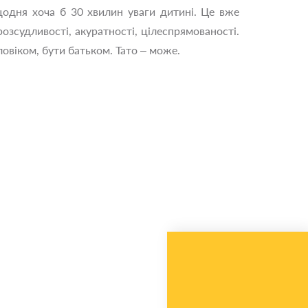
щодня хоча б 30 хвилин уваги дитині. Це вже
озсудливості, акуратності, цілеспрямованості.
овіком, бути батьком. Тато – може.