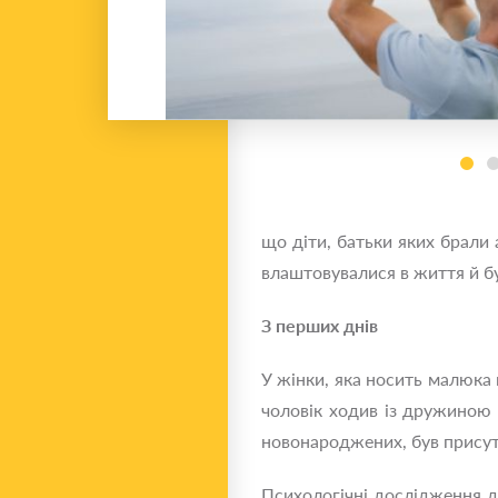
що діти, батьки яких брали 
влаштовувалися в життя й бу
З перших днів
У жінки, яка носить малюка 
чоловік ходив із дружиною 
новонароджених, був присут
Психологічні дослідження д