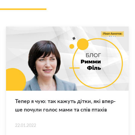
Тепер я чую: так ка­жуть дітки, які впер­
ше по­чу­ли голос мами та спів пта­хів
22.01.2022