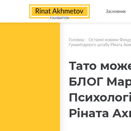
Засновник
Головна
-
Останні новини Фонд
Гуманітарного штабу Ріната Ах
Тато може
БЛОГ Мар
Психолог
Ріната А