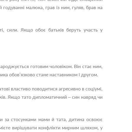
 годуванні малюка, грав із ним, гуляв, брав на
ті, сили. Якщо обоє батьків беруть участь у
народжується готовим чоловіком. Він стає ним,
ика обов’язково стане наставником і другом.
тові властиво поводитися агресивно в соціумі,
аків. Якщо тато дипломатичний – син навряд чи
чи за стосунками мами й тата, дитина освоює
вмієте вирішувати конфлікти мирним шляхом, у