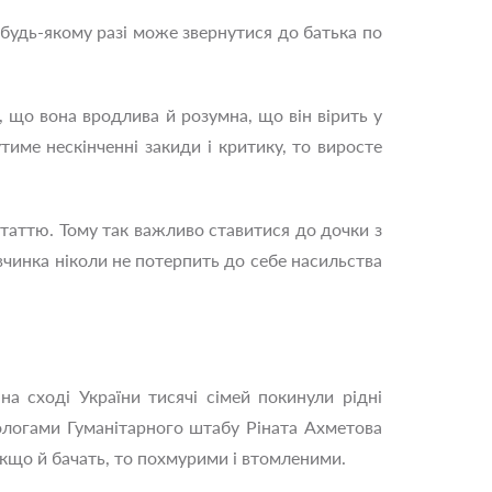
 будь-якому разі може звернутися до батька по
, що вона вродлива й розумна, що він вірить у
име нескінченні закиди і критику, то виросте
таттю. Тому так важливо ставитися до дочки з
івчинка ніколи не потерпить до себе насильства
на сході України тисячі сімей покинули рідні
хологами Гуманітарного штабу Ріната Ахметова
якщо й бачать, то похмурими і втомленими.