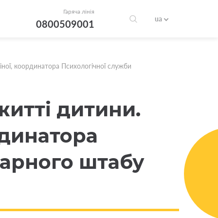
Гаряча лінія
ua
0800509001
іної, координатора Психологічної служби
житті дитини.
рдинатора
тарного штабу