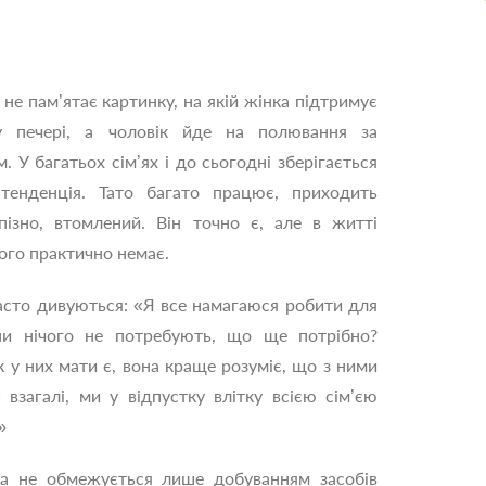
 не пам’ятає картинку, на якій жінка підтримує
у печері, а чоловік йде на полювання за
. У багатьох сім’ях і до сьогодні зберігається
 тенденція. Тато багато працює, приходить
ізно, втомлений. Він точно є, але в житті
ого практично немає.
асто дивуються: «Я все намагаюся робити для
они нічого не потребують, що ще потрібно?
ак у них мати є, вона краще розуміє, що з ними
І взагалі, ми у відпустку влітку всією сім’єю
»
та не обмежується лише добуванням засобів