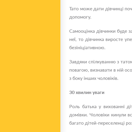
Тато може дати дівчинці поч
допомогу.
Самооцінка дівчинки буде за
неї, то дівчинка виросте у
безініціативною.
Завдяки спілкуванню з тато
повагою, визнавати в ній ос
з боку інших чоловіків.
30 хвилин уваги
Роль батька у вихованні ді
домівки. Чоловіки кинули в
багато дітей-переселенці ро