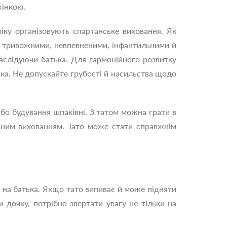
жінкою.
іку організовують спартанське виховання. Як
ь тривожними, невпевненими, інфантильними й
аслідуючи батька. Для гармонійного розвитку
тька. Не допускайте грубості й насильства щодо
або будування шпаківні. З татом можна грати в
альним вихованням. Тато може стати справжнім
 на батька. Якщо тато випиває й може підняти
 дочку, потрібно звертати увагу не тільки на