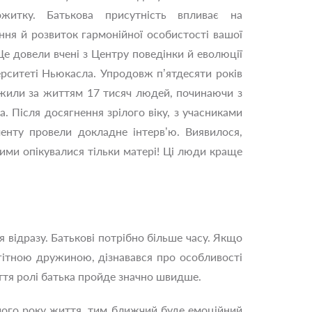
житку. Батькова присутність впливає на
ння й розвиток гармонійної особистості вашої
Це довели вчені з Центру поведінки й еволюції
ерситеті Ньюкасла. Упродовж п’ятдесяти років
жили за життям 17 тисяч людей, починаючи з
а. Після досягнення зрілого віку, з учасниками
енту провели докладне інтерв’ю. Виявилося,
кими опікувалися тільки матері! Ці люди краще
 відразу. Батькові потрібно більше часу. Якщо
агітною дружиною, дізнавався про особливості
ття ролі батька пройде значно швидше.
шого року життя, тим ближчий буде емоційний