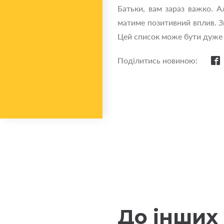
Батьки, вам зараз важко. А
матиме позитивний вплив. Зв
Цей список може бути дуже д
Поділитись новиною:
До інших