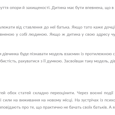
уття опори й захищеності. Дитина має бути впевнена, що в
лежати від ставлення до неї батька. Якщо тато каже дочці
певненою у собі людиною. Якщо ж дитина у свою адресу чут
м дівчинка буде пізнавати модель взаємин із протилежною с
обистість, рахуватися з її думкою. Засвоївши таку модель, д
тей обох статей складно переоцінити. Через воєнні події 
сі сили на виживання на новому місці. На зустрічах із пси
зповідають про те, що практично не бачать своїх батьків. А 