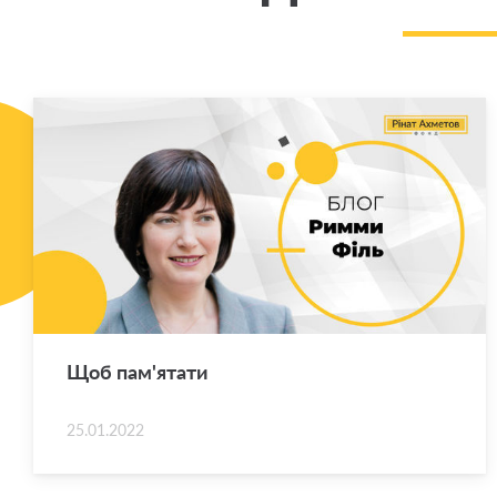
Щоб па­м'я­та­ти
25.01.2022