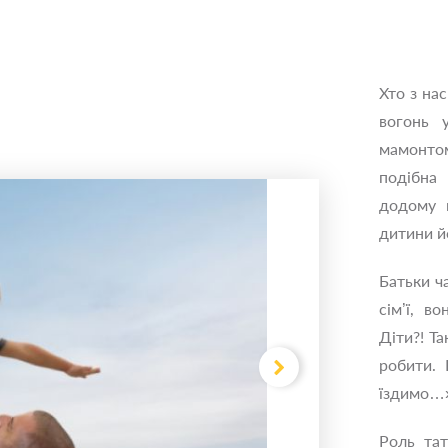
Хто з нас
вогонь 
мамонтом
подібна
додому п
дитини й
Батьки ч
сім’ї, в
Діти?! Т
робити. 
їздимо…
Роль та