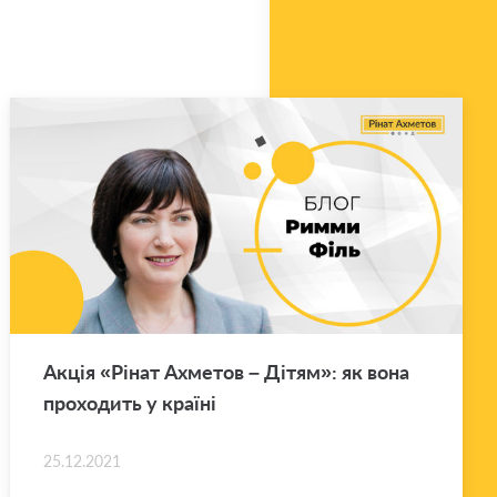
Акція «Рінат Ахме­тов – Дітям»: як вона
про­хо­дить у кра­ї­ні
25.12.2021