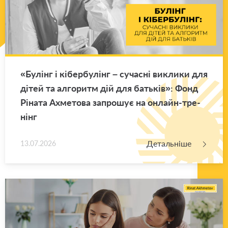
«Бу­лінг і кі­бер­бу­лінг – су­ча­сні ви­кли­ки для
дітей та ал­го­ритм дій для ба­тьків»: Фонд
Рі­на­та Ахме­то­ва за­про­шує на он­лайн-тре­
нінг
Детальніше
13.07.2026