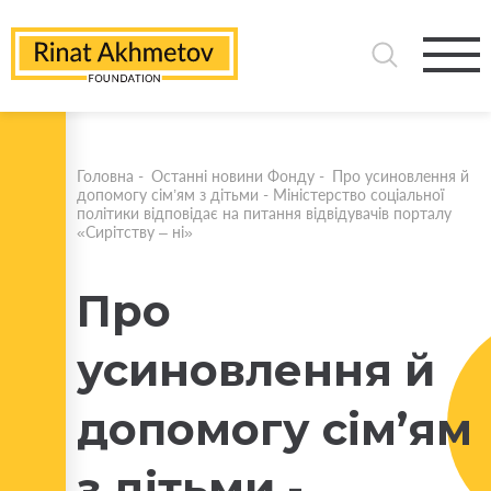
Головна
-
Останні новини Фонду
-
Про усиновлення й
допомогу сім’ям з дітьми - Міністерство соціальної
політики відповідає на питання відвідувачів порталу
«Сирітству – ні»
Про
усиновлення й
допомогу сім’ям
з дітьми -