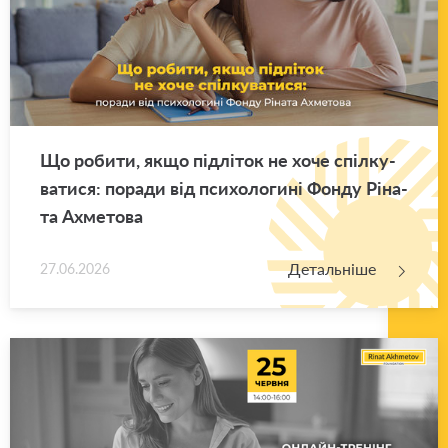
Що ро­би­ти, якщо під­лі­ток не хоче спіл­ку­
ва­ти­ся: по­ра­ди від пси­хо­ло­ги­ні Фонду Рі­на­
та Ахме­то­ва
Детальніше
27.06.2026