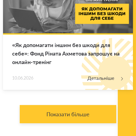
«Як до­по­ма­га­ти іншим без шкоди для
себе»: Фонд Рі­на­та Ахме­то­ва за­про­шує на
он­лайн-тре­нінг
Детальніше
10.06.2026
Показати більше