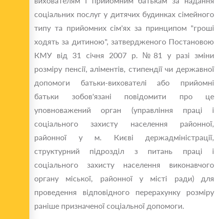
вихователям і прийомним батькам за надання
соціальних послуг у дитячих будинках сімейного
типу та прийомних сім'ях за принципом "гроші
ходять за дитиною", затвердженого Постановою
КМУ від 31 січня 2007 р. №81 у разі зміни
розміру пенсії, аліментів, стипендії чи державної
допомоги батьки-вихователі або прийомні
батьки зобов'язані повідомити про це
уповноважений орган (управління праці і
соціального захисту населення районної,
районної у м. Києві держадміністрації,
структурний підрозділ з питань праці і
соціального захисту населення виконавчого
органу міської, районної у місті ради) для
проведення відповідного перерахунку розміру
раніше призначеної соціальної допомоги.