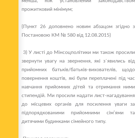
менша, ніж установлений законодавством
прожитковий мінімум;
{Пункт 26 доповнено новим абзацом згідно з
Постановою КМ № 580 від 12.08.2015}
3) У листі до Мінсоцполітики ми також просили
звернути увагу на звернення, які з`явились від
прийомних батьків/батьків-вихователів, щодо
повернення коштів, які були переплачені під час
навчання прийомних дітей та отримання ними
стипендій. Ми просили надати лист-нагадування
до місцевих органів для посилення уваги за
підпорядкованими прийомними сім’ями та
дитячими будинками сімейного типу.