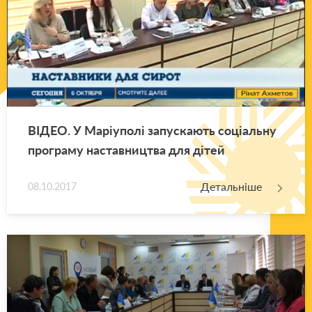
ВІДЕО. У Ма­рі­у­по­лі за­пу­ска­ють со­ці­аль­ну
про­гра­му на­став­ни­цтва для дітей
Детальніше
08.10.2017