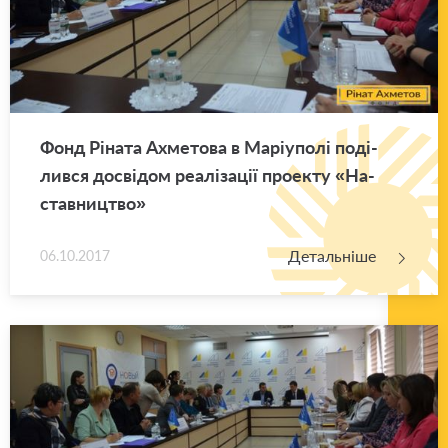
Фонд Рі­на­та Ахме­то­ва в Ма­рі­у­по­лі по­ді­
лив­ся до­сві­дом ре­а­лі­за­ції про­е­кту «На­
став­ни­цтво»
Детальніше
06.10.2017