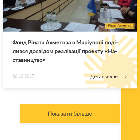
Фонд Рі­на­та Ахме­то­ва в Ма­рі­у­по­лі по­ді­
лив­ся до­сві­дом ре­а­лі­за­ції про­е­кту «На­
став­ни­цтво»
Детальніше
06.10.2017
Показати більше