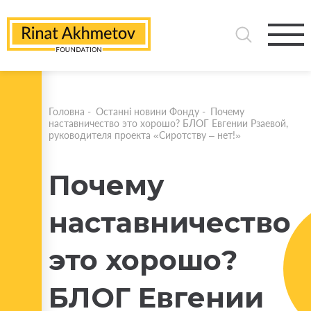
Головна
-
Останні новини Фонду
-
Почему
наставничество это хорошо? БЛОГ Евгении Рзаевой,
руководителя проекта «Сиротству – нет!»
Почему
наставничество
это хорошо?
БЛОГ Евгении