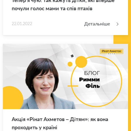
по­чу­ли голос мами та спів пта­хів
Детальніше
22.01.2022
Акція «Рінат Ахме­тов – Дітям»: як вона
про­хо­дить у кра­ї­ні