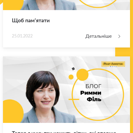
Щоб па­м'я­та­ти
Детальніше
25.01.2022
Тепер я чую: так ка­жуть дітки, які впер­ше