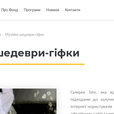
Про Фонд
Програми
Новини
Контакти
у
-
Музейні шедеври-гіфки
шедеври-гіфки
Галерея Tate, яка в
підходами до залучен
інтернет-користувачів 
офіційному сайті галер