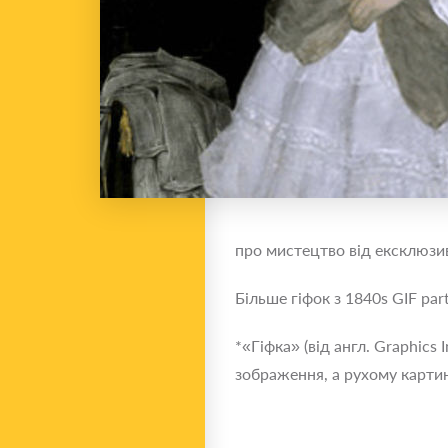
про мистецтво від ексклюзив
Більше гіфок з 1840s GIF part
*«Гіфка» (від англ. Graphic
зображення, а рухому картин