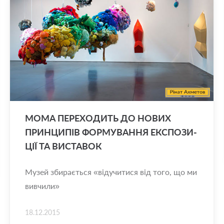
MOMA ПЕ­РЕ­ХО­ДИТЬ ДО НОВИХ
ПРИН­ЦИ­ПІВ ФОР­МУ­ВА­Н­НЯ ЕКС­ПО­ЗИ­
ЦІЇ ТА ВИ­СТА­ВОК
Музей збирається «відучитися від того, що ми
вивчили»
18.12.2015