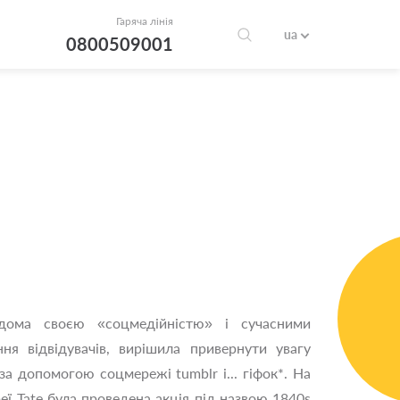
Гаряча лінія
ua
0800509001
ідома своєю «соцмедійністю» і сучасними
ня відвідувачів, вирішила привернути увагу
за допомогою соцмережі tumblr і... гіфок*. На
еї Tate була проведена акція під назвою 1840s