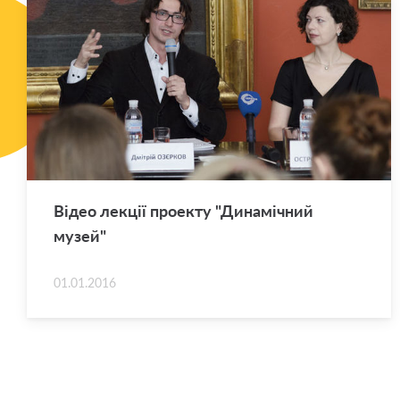
Відео ле­кції про­е­кту "Ди­на­мі­чний
музей"
01.01.2016