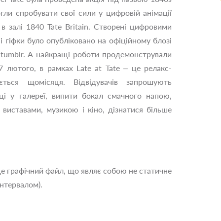
огли спробувати свої сили у цифровій анімації
в залі 1840 Tate Britain. Створені цифровими
 гіфки було опубліковано на офіційному блозі
сі tumblr. А найкращі роботи продемонстрували
 7 лютого, в рамках Late at Tate – це релакс-
ється щомісяця. Відвідувачів запрошують
иці у галереї, випити бокал смачного напою,
виставами, музикою і кіно, дізнатися більше
 це графічний файл, що являє собою не статичне
інтервалом).