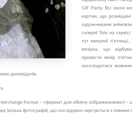
GIF Party. Всі охочі м
картин, що розміщені 
художниками анімовані
галереї Tate на серві
тут минулої п'ятниці,
вечірка, що відбува
провести вечір п'ятн
насолодитися живими 
них доповідачів.
y.
s Interchange Format – «формат для обміну зображеннями») –
ку (кілька фотографій, що послідовно чергуються з певним 