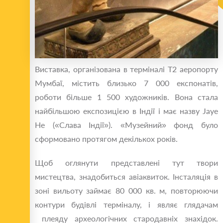
Виставка, організована в терміналі Т2 аеропорту
Мумбаї, містить близько 7 000 експонатів,
роботи більше 1 500 художників. Вона стала
найбільшою експозицією в Індії і має назву Jaye
He («Слава Індії»). «Музейний» фонд було
сформовано протягом декількох років.
Щоб оглянути представлені тут твори
мистецтва, знадобиться авіаквиток. Інсталяція в
зоні вильоту займає 80 000 кв. м, повторюючи
контури будівлі терміналу, і являє глядачам
плеяду археологічних стародавніх знахідок.