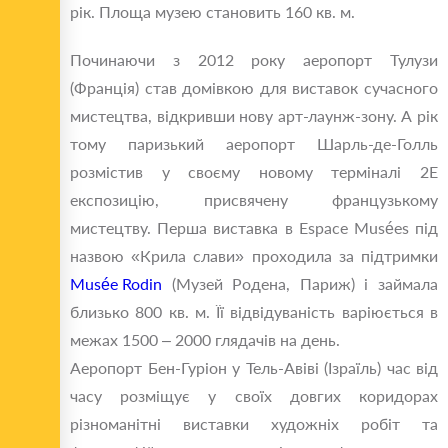
рік. Площа музею становить 160 кв. м.
Починаючи з 2012 року аеропорт Тулузи
(Франція) став домівкою для виставок сучасного
мистецтва, відкривши нову арт-лаунж-зону. А рік
тому паризький аеропорт Шарль-де-Голль
розмістив у своєму новому терміналі 2E
експозицію, присвячену французькому
мистецтву. Перша виставка в Espace Musées під
назвою «Крила слави» проходила за підтримки
Musée Rodin
(Музей Родена, Париж) і займала
близько 800 кв. м. Її відвідуваність варіюється в
межах 1500 – 2000 глядачів на день.
Аеропорт Бен-Гуріон у Тель-Авіві (Ізраїль) час від
часу розміщує у своїх довгих коридорах
різноманітні виставки художніх робіт та