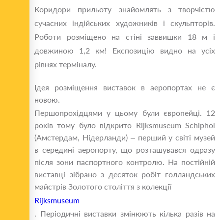
Коридори прильоту знайомлять з творчістю
сучасних індійських художників і скульпторів.
Роботи розміщено на стіні заввишки 18 м і
довжиною 1,2 км! Експозицію видно на усіх
рівнях терміналу.
Ідея розміщення виставок в аеропортах не є
новою.
Першопрохідцями у цьому були європейці. 12
років тому було відкрито Rijksmuseum Schiphol
(Амстердам, Нідерланди) – перший у світі музей
в середині аеропорту, що розташувався одразу
після зони паспортного контролю. На постійній
виставці зібрано з десяток робіт голландських
майстрів Золотого століття з колекції
Rijksmuseum
. Періодичні виставки змінюють кілька разів на