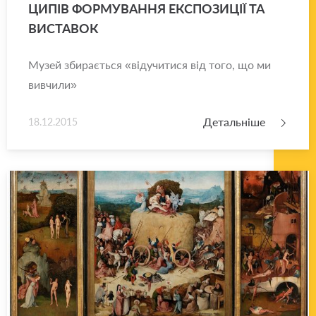
ЦИ­ПІВ ФОР­МУ­ВА­Н­НЯ ЕКС­ПО­ЗИ­ЦІЇ ТА
ВИ­СТА­ВОК
Музей збирається «відучитися від того, що ми
вивчили»
Детальніше
18.12.2015