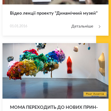
Відео ле­кції про­е­кту "Ди­на­мі­чний музей"
Детальніше
01.01.2016
MOMA ПЕ­РЕ­ХО­ДИТЬ ДО НОВИХ ПРИН­