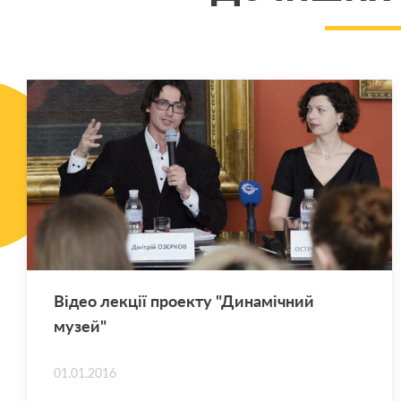
Відео ле­кції про­е­кту "Ди­на­мі­чний
музей"
01.01.2016