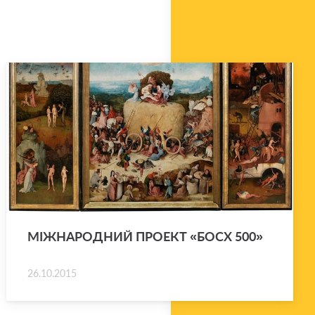
МІЖ­НА­РО­ДНИЙ ПРО­ЕКТ «БОСХ 500»
26.10.2015