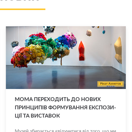
MOMA ПЕ­РЕ­ХО­ДИТЬ ДО НОВИХ
ПРИН­ЦИ­ПІВ ФОР­МУ­ВА­Н­НЯ ЕКС­ПО­ЗИ­
ЦІЇ ТА ВИ­СТА­ВОК
Музей збирається «відучитися від того, що ми