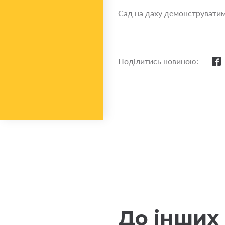
Сад на даху демонструватиму
Поділитись новиною:
До інших