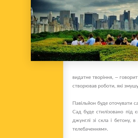
видатне творіння, – говори
створював роботи, які змушу
Павільйон буде оточувати с
Сад буде стилізовано під єв
джунглі зі скла і бетону, 
телебаченням».