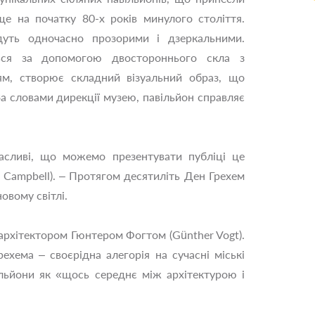
е на початку 80-х років минулого століття.
удуть одночасно прозорими і дзеркальними.
ься за допомогою двостороннього скла з
ям, створює складний візуальний образ, що
За словами дирекції музею, павільйон справляє
сливі, що можемо презентувати публіці це
 Campbell). – Протягом десятиліть Ден Грехем
овому світлі.
архітектором Гюнтером Фогтом (Günther Vogt).
рехема – своєрідна алегорія на сучасні міські
вільйони як «щось середнє між архітектурою і