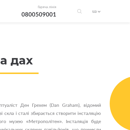
Гаряча лінія
ua
0800509001
а дах
птуаліст Ден Грехем (Dan Graham), відомий
і скла і сталі збирається створити інсталяцію
ого музею «Метрополітен». Інсталяція буде
унікальних скляних павільйонів, що принесли