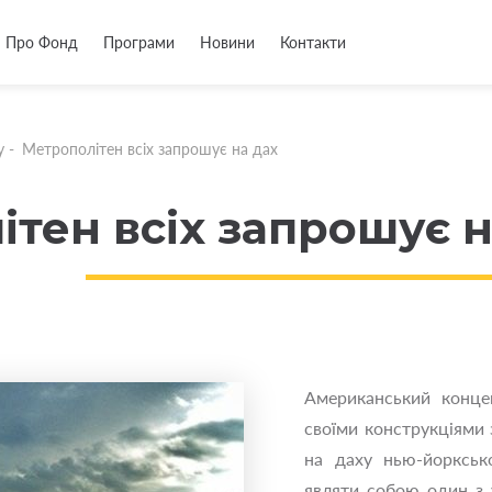
Про Фонд
Програми
Новини
Контакти
у
-
Метрополітен всіх запрошує на дах
тен всіх запрошує н
Американський конце
своїми конструкціями з
на даху нью-йоркськ
являти собою один з 