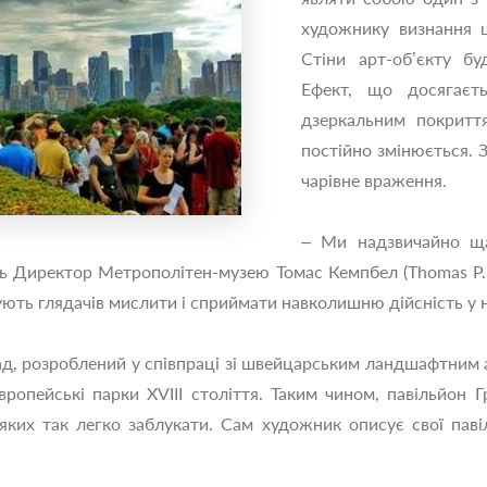
художнику визнання щ
Стіни арт-об’єкту б
Ефект, що досягаєт
дзеркальним покритт
постійно змінюється. 
чарівне враження.
– Ми надзвичайно ща
ть Директор Метрополітен-музею Томас Кемпбел (Thomas P.
ють глядачів мислити і сприймати навколишню дійсність у н
ад, розроблений у співпраці зі швейцарським ландшафтним 
ропейські парки XVIII століття. Таким чином, павільйон Г
в яких так легко заблукати. Сам художник описує свої па