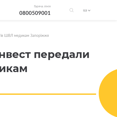
Гаряча лінія
ua
0800509001
атів ШВЛ медикам Запоріжжя
інвест передали
дикам