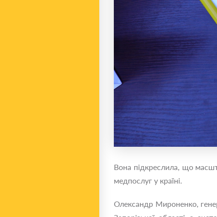
Вона пiдкреслила, що масшт
медпослуг у країні.
Олександр Мироненко, генер