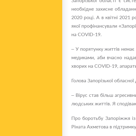
Запорізької області є сис
необхідне захисне обладанн
2020 році. А в квітні 2021 р
якої профінансували «Запор
на COVID-19.
– У порятунку життів немає
медиками, аби вчасно нада
хворих на COVID-19, апарат
Голова Запорізької обласної
– Вірус став більш агресивн
людських життів. Я сподіва
Про боротьбу Запоріжжя із 
Ріната Ахметова в підтримк