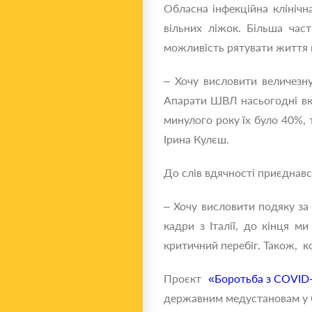
Обласна інфекційна клініч
вільних ліжок. Більша час
можливість рятувати життя
– Хочу висловити величезн
Апарати ШВЛ насьогодні вкр
минулого року їх було 40%, 
Ірина Кулєш.
До слів вдячності приєднавс
– Хочу висловити подяку за
кадри з Італії, до кінця м
критичний перебіг. Також, к
Проєкт
«Боротьба з COVID-
державним медустановам у б