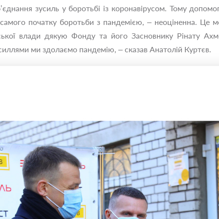
’єднання зусиль у боротьбі із коронавірусом. Тому допомог
самого початку боротьби з пандемією, – неоціненна. Це м
іської влади дякую Фонду та його Засновнику Рінату Ахм
силлями ми здолаємо пандемію, – сказав Анатолій Куртєв.