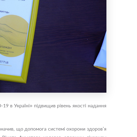
19 в Україні» підвищив рівень якості надання
начив, що допомога системі охорони здоров’я