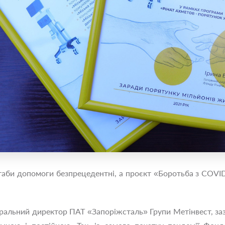
аби допомоги безпрецедентні, а проєкт «Боротьба з COVID-
альний директор ПАТ «Запоріжсталь» Групи Метінвест, заз