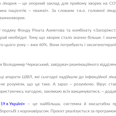
на лікарня – це опорний заклад для прийому хворих на CO
тина пацієнтів – «важкі». За словами т.в.о. головної лі
 важкохворих.
у подяку Фонду Ріната Ахметова та комбінату «Запоріжст
ай необхідні. Тому що хворих стало значно більше. І значн
то цього року – вже 60%. Вони потребують і оксигенотерапії,
я Володимир Черкаський, завідувач реанімаційного відділенн
 ці апарати ШВЛ, які сьогодні надійшли до інфекційної лік
и не розуміли, що це таке. А зараз – розуміємо. Вірус с
ористуючись нагодою, закликаю всіх вакцинуватися, – додав 
19 в Україні»
– це найбільша, системна й масштабна при
оротьбі з коронавірусом. Проєкт реалізується за програмо