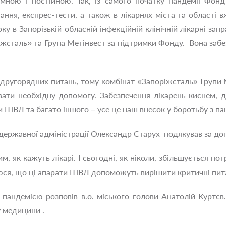
темною і постійною. Так, із самого початку пандемії Фо
ання, експрес-тести, а також в лікарнях міста та област
оку в Запорізькій обласній інфекційній клінічній лікарні за
іжсталь» та Група Метінвест за підтримки Фонду. Вона заб
 другорядних питань, тому комбінат «Запоріжсталь» Групи М
вати необхідну допомогу. Забезпечення лікарень киснем, 
и ШВЛ та багато іншого – усе це наш внесок у боротьбу з п
 державної адміністрації Олександр Старух подякував за доп
им, як кажуть лікарі. І сьогодні, як ніколи, збільшується п
юся, що ці апарати ШВЛ допоможуть вирішити критичні пит
пандемією розповів в.о. міського голови Анатолій Куртєв
у медицини .