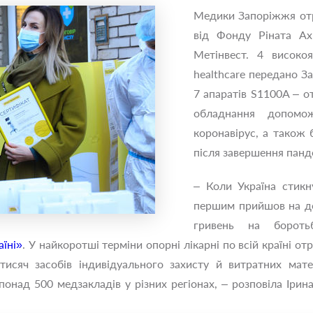
Медики Запоріжжя отри
від Фонду Ріната Ах
Метінвест. 4 високоя
healthcare передано Зап
7 апаратів S1100A – о
обладнання допомо
коронавірус, а також 
після завершення панде
– Коли Україна стикн
першим прийшов на до
гривень на бороть
аїні»
. У найкоротші терміни опорні лікарні по всій країні 
 тисяч засобів індивідуального захисту й витратних мате
онад 500 медзакладів у різних регіонах, – розповіла Іри