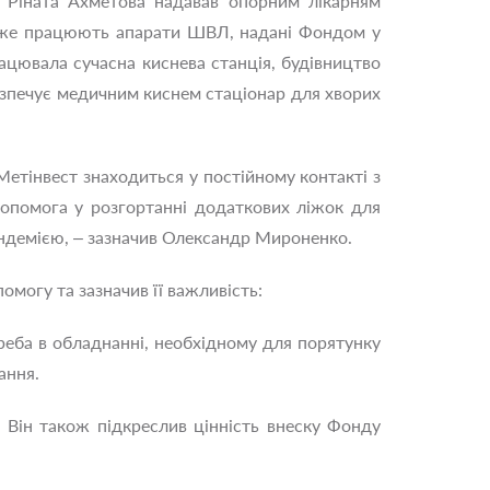
нд Ріната Ахметова надавав опорним лікарням
і вже працюють апарати ШВЛ, надані Фондом у
працювала сучасна киснева станція, будівництво
езпечує медичним киснем стаціонар для хворих
етінвест знаходиться у постійному контакті з
допомога у розгортанні додаткових ліжок для
андемією, – зазначив Олександр Мироненко.
омогу та зазначив її важливість:
отреба в обладнанні, необхідному для порятунку
ання.
. Він також підкреслив цінність внеску Фонду