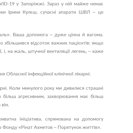
VID-19 у Запоріжжі. Зараз у ній майже немає
карки Ірини Кулєш, сучасні апарати ШВЛ – це
аль». Ваша допомога – дуже цінна й вагома.
о збільшився відсоток важких пацієнтів: якщо
 і, на жаль, штучної вентиляції легень, – каже
я Обласної інфекційної клінічної лікарні.
арні. Коли минулого року ми дивилися страшні
тав більш агресивним, захворювання має більш
він.
ватна ініціатива, спрямована на допомогу
ю Фонду «Рінат Ахметов – Порятунок життів».