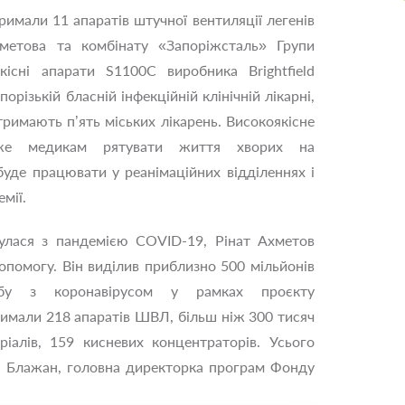
мали 11 апаратів штучної вентиляції легенів
метова та комбінату «Запоріжсталь» Групи
кісні апарати S1100C виробника Brightfield
орізькій бласній інфекційній клінічній лікарні,
тримають п’ять міських лікарень. Високоякісне
же медикам рятувати життя хворих на
буде працювати у реанімаційних відділеннях і
мії.
улася з пандемією COVID-19, Рінат Ахметов
помогу. Він виділив приблизно 500 мільйонів
бу з коронавірусом у рамках проєкту
отримали 218 апаратів ШВЛ, більш ніж 300 тисяч
ріалів, 159 кисневих концентраторів. Усього
на Блажан, головна директорка програм Фонду