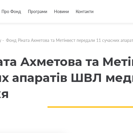
Про Фонд
Програми
Новини
Контакти
у
-
Фонд Ріната Ахметова та Метінвест передали 11 сучасних апар
ата Ахметова та Мет
них апаратів ШВЛ ме
жя