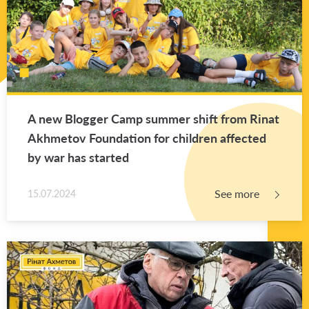
A new Blog­ger Camp sum­mer shift from Rinat
Akhme­tov Foun­da­tion for chil­dren af­fected
by war has started
See more
15.07.2024