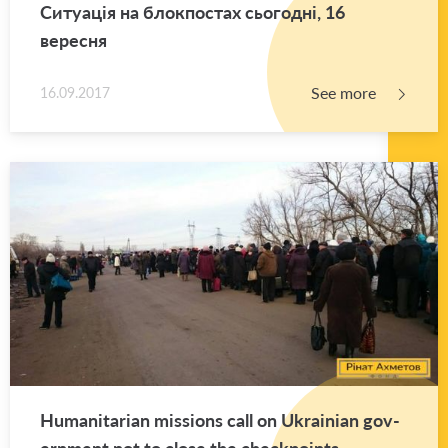
Ситуація на блокпостах сьогодні, 16
вересня
See more
16.09.2017
Hu­man­i­tar­ian mis­sions call on Ukrain­ian gov­
ern­ment not to close the check­points