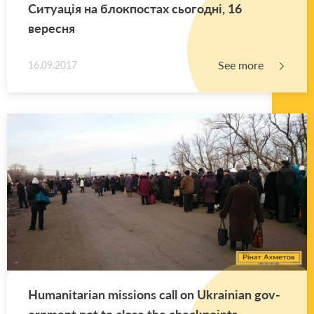
Ситуація на блокпостах сьогодні, 16
вересня
See more
16.09.2017
Hu­man­i­tar­ian mis­sions call on Ukrain­ian gov­
ern­ment not to close the check­points