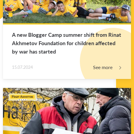
A new Blog­ger Camp sum­mer shift from Rinat
Akhme­tov Foun­da­tion for chil­dren af­fected
by war has started
See more
15.07.2024