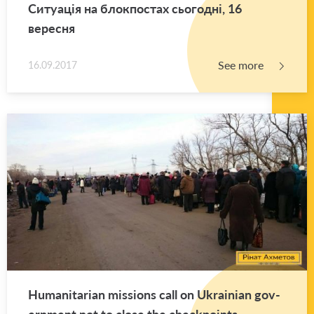
Ситуація на блокпостах сьогодні, 16
вересня
See more
16.09.2017
Hu­man­i­tar­ian mis­sions call on Ukrain­ian gov­
ern­ment not to close the check­points