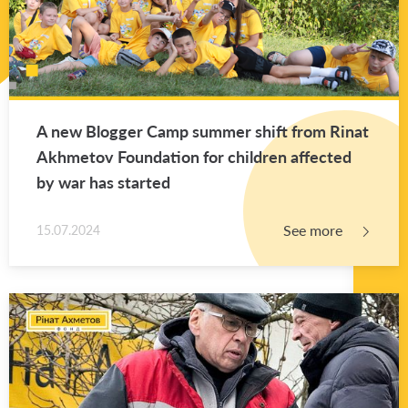
A new Blog­ger Camp sum­mer shift from Rinat
Akhme­tov Foun­da­tion for chil­dren af­fected
by war has started
See more
15.07.2024