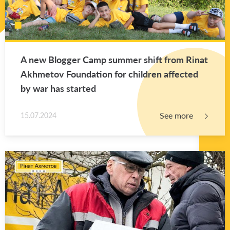
A new Blog­ger Camp sum­mer shift from Rinat
Akhme­tov Foun­da­tion for chil­dren af­fected
by war has started
See more
15.07.2024