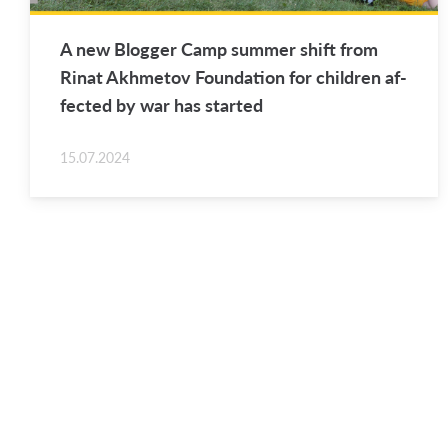
A new Blog­ger Camp sum­mer shift from
Rinat Akhme­tov Foun­da­tion for chil­dren af­
fected by war has started
15.07.2024