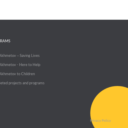
RAMS
 Akhmetov – Saving Lives
 Akhmetov - Here to Help
 Akhmetov to Children
eted projects and programs
Privacy Policy