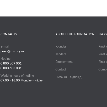
CONTACTS
ABOUT THE FOUNDATION
PROG
E-mail
Founder
Rinat
press@fdu.org.ua
Tenders
Rinat
Hotline
Employment
Rinat
0 800 509 001
0 800 603 001
Contact
Compl
Working hours of hotline
Питання - відповіді
09:00 - 18:00 Monday - Friday