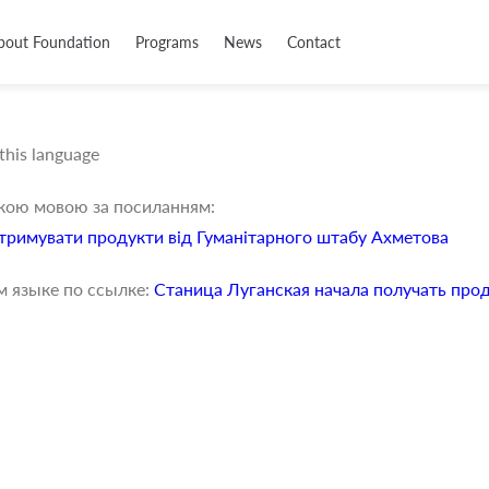
bout Foundation
Programs
News
Contact
 this language
ькою мовою за посиланням:
тримувати продукти від Гуманітарного штабу Ахметова
м языке по ссылке:
Станица Луганская начала получать про