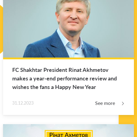
FC Shakhtar Pres­i­dent Rinat Akhme­tov
makes a year-end per­for­mance re­view and
wishes the fans a Happy New Year
See more
31.12.2023