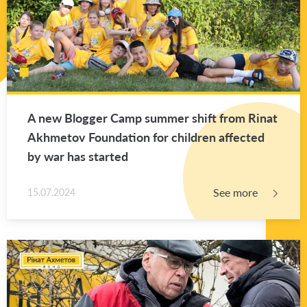
A new Blog­ger Camp sum­mer shift from Rinat
Akhme­tov Foun­da­tion for chil­dren af­fected
by war has started
See more
15.07.2024