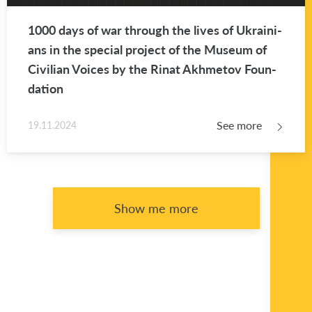
1000 days of war through the lives of Ukraini­
ans in the spe­cial pro­ject of the Mu­seum of
Civil­ian Voices by the Rinat Akhme­tov Foun­
da­tion
See more
19.11.2024
Show me more