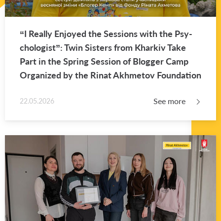
“I Re­ally En­joyed the Ses­sions with the Psy­
chol­o­gist”: Twin Sis­ters from Kharkiv Take
Part in the Spring Ses­sion of Blog­ger Camp
Or­ga­nized by the Rinat Akhme­tov Foun­da­tion
See more
22.05.2026