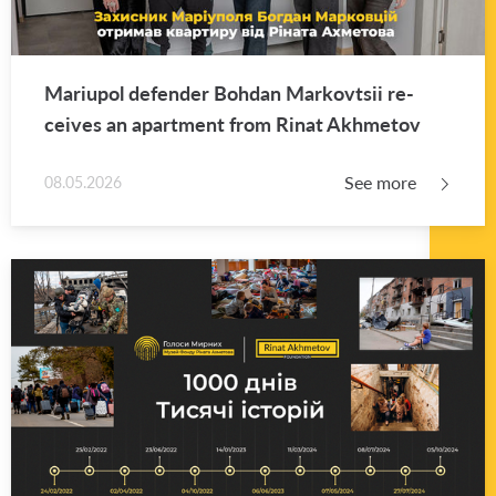
Mar­i­upol de­fender Bo­hdan Markovt­sii re­
ceives an apart­ment from Rinat Akhme­tov
See more
08.05.2026