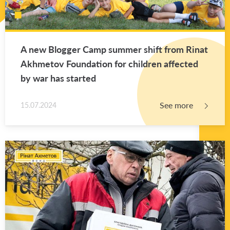
A new Blog­ger Camp sum­mer shift from Rinat
Akhme­tov Foun­da­tion for chil­dren af­fected
by war has started
See more
15.07.2024