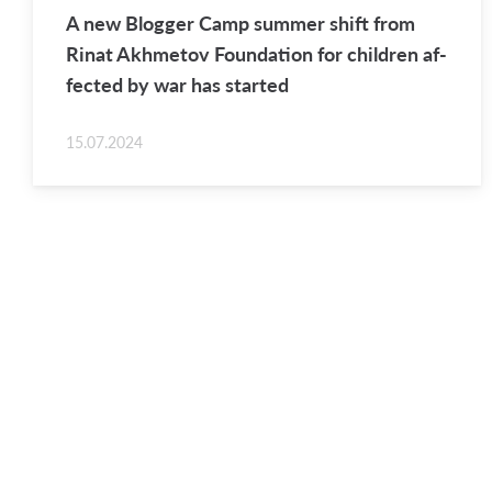
A new Blog­ger Camp sum­mer shift from
Rinat Akhme­tov Foun­da­tion for chil­dren af­
fected by war has started
15.07.2024