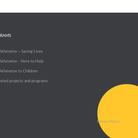
RAMS
 Akhmetov – Saving Lives
 Akhmetov - Here to Help
 Akhmetov to Children
eted projects and programs
Privacy Policy