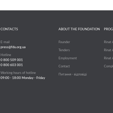
CONTACTS
ABOUT THE FOUNDATION
PROG
E-mail
Founder
Rinat
press@fdu.org.ua
Tenders
Rinat
Hotline
Employment
Rinat
0 800 509 001
0 800 603 001
Contact
Compl
Working hours of hotline
Питання - відповіді
09:00 - 18:00 Monday - Friday