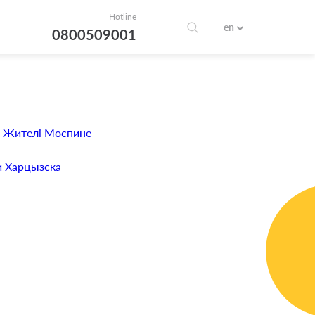
Hotline
en
0800509001
. Жителі Моспине
 Харцызска