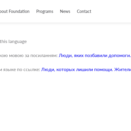
bout Foundation
Programs
News
Contact
 this language
ькою мовою за посиланням:
Люди, яких позбавили допомоги
м языке по ссылке:
Люди, которых лишили помощи. Жители