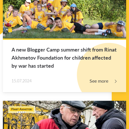
A new Blog­ger Camp sum­mer shift from Rinat
Akhme­tov Foun­da­tion for chil­dren af­fected
by war has started
See more
15.07.2024