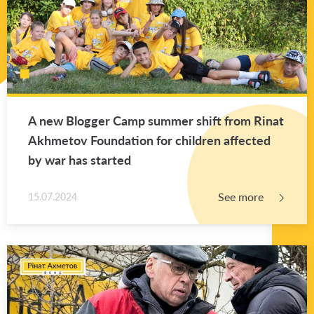
A new Blog­ger Camp sum­mer shift from Rinat
Akhme­tov Foun­da­tion for chil­dren af­fected
by war has started
See more
15.07.2024