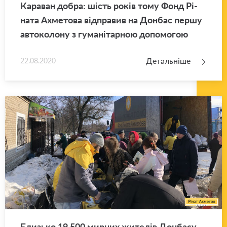
Ка­ра­ван добра: шість років тому Фонд Рі­
на­та Ахме­то­ва від­пра­вив на Дон­бас першу
ав­то­ко­ло­ну з гу­ма­ні­тар­ною до­по­мо­гою
Детальніше
22.08.2020
Близь­ко 19 500 мир­них жи­те­лів Дон­ба­су