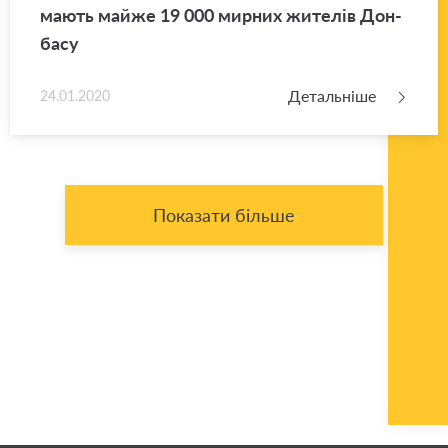
ма­ють майже 19 000 мир­них жи­те­лів Дон­
ба­су
Детальніше
24.01.2020
Показати більше