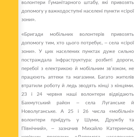
волонтери Гуманітарного штабу, які привозять
допомогу у важкодоступні населені пункти «сірої
зони».
«Бригади мобільних волонтерів привозять
допомогу тим, хто цього потребує, – села «сірої
зони». У цих населених пунктах дуже сильно
постраждала інфраструктура: розбиті дороги,
перебої з електрикою й мобільним зв’язком, не
працюють аптеки та магазини. Багато жителів
втратили роботу й ледь зводять кінці з кінцями.
23 і 24 червня наші волонтери відвідають
Бахмутський район – села Луганське й
Новолуганське. А 25 і 26 числа «мобільні»
волонтери приїдуть у Шуми, Дружбу та
Північний», – зазначив Михайло Катеринчак,
керівник програми «Допомога населенню»