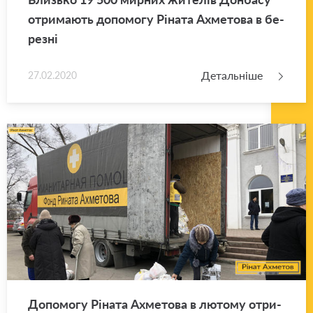
отри­ма­ють до­по­мо­гу Рі­на­та Ахме­то­ва в бе­
ре­зні
Детальніше
27.02.2020
До­по­мо­гу Рі­на­та Ахме­то­ва в лю­то­му отри­